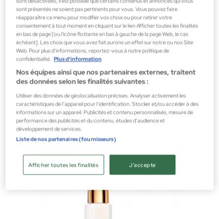
sont désactivées, il est possible que certains contenus et annonces qui vous
sont présentés ne soient pas pertinents pour vous. Vous pouvez faire
réapparaître ce menu pour modifier vos choix ou pour retirer votre
consentement à tout moment en cliquant sur le lien Afficher toutes les finalités
en bas de page [ou l'icône flottante en bas à gauche de la page Web, le cas
échéant]. Les choix que vous avez fait aurons un effet sur notre ou nos Site
Web. Pour plus d’informations, reportez-vous à notre politique de
confidentialité.
Plus d'information
Nos équipes ainsi que nos partenaires externes, traitent
des données selon les finalités suivantes :
Biotherm
LIFE PLANKTON CREAMY PEEL PEELLING FACIAL 150 ML
Utiliser des données de géolocalisation précises. Analyser activement les
caractéristiques de l’appareil pour l’identification. Stocker et/ou accéder à des
Gommage du visage
informations sur un appareil. Publicités et contenu personnalisés, mesure de
performance des publicités et du contenu, études d’audience et
20,77 €
développement de services.
Liste de nos partenaires (fournisseurs)
Afficher toutes les finalités
J'accepte