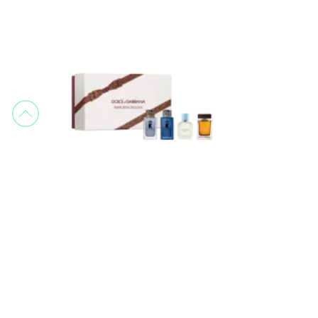
Coffrets Miniaturas
Dolce & Gabbana Coffret Miniatures pour Homme
Miniatures de parfum
49,90 €