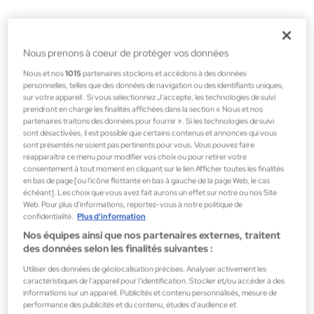
Nous prenons à coeur de protéger vos données
Nous et nos
1015
partenaires stockons et accédons à des données
personnelles, telles que des données de navigation ou des identifiants uniques,
sur votre appareil . Si vous sélectionnez J'accepte, les technologies de suivi
prendront en charge les finalités affichées dans la section « Nous et nos
partenaires traitons des données pour fournir ». Si les technologies de suivi
sont désactivées, il est possible que certains contenus et annonces qui vous
sont présentés ne soient pas pertinents pour vous. Vous pouvez faire
réapparaître ce menu pour modifier vos choix ou pour retirer votre
consentement à tout moment en cliquant sur le lien Afficher toutes les finalités
en bas de page [ou l'icône flottante en bas à gauche de la page Web, le cas
échéant]. Les choix que vous avez fait aurons un effet sur notre ou nos Site
Web. Pour plus d’informations, reportez-vous à notre politique de
confidentialité.
Plus d'information
Nos équipes ainsi que nos partenaires externes, traitent
des données selon les finalités suivantes :
Utiliser des données de géolocalisation précises. Analyser activement les
caractéristiques de l’appareil pour l’identification. Stocker et/ou accéder à des
Coffrets Miniaturas
informations sur un appareil. Publicités et contenu personnalisés, mesure de
Versace Coffret Miniaturas
performance des publicités et du contenu, études d’audience et