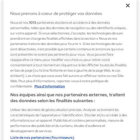
LOOKS NATUREL
Nous prenons à coeur de protéger vos données
Nous et nos
1013
partenaires stockons et accédons à des données
personnelles, telles que des données de navigation ou des identifiants uniques,
sur votre appareil . Si vous sélectionnez J'accepte, les technologies de suivi
prendront en charge les finalités affichées dans la section « Nous et nos
LOOKS PRINTEMPS-ÉTÉ
partenaires traitons des données pour fournir ». Si les technologies de suivi
sont désactivées, il est possible que certains contenus et annonces qui vous
sont présentés ne soient pas pertinents pour vous. Vous pouvez faire
réapparaître ce menu pour modifier vos choix ou pour retirer votre
consentement à tout moment en cliquant sur le lien Afficher toutes les finalités
Livraison gratuite
Attention au client
en bas de page [ou l'icône flottante en bas à gauche de la page Web, le cas
échéant]. Les choix que vous avez fait aurons un effet sur notre ou nos Site
Commandes à partir de 69 €
Horaires téléphoniques du
Web. Pour plus d’informations, reportez-vous à notre politique de
lundi au vendredi de 9h à 13h et
confidentialité.
Plus d'information
15h à 19h
Nos équipes ainsi que nos partenaires externes, traitent
des données selon les finalités suivantes :
Try&Buy
Paiement sécurisé
Utiliser des données de géolocalisation précises. Analyser activement les
caractéristiques de l’appareil pour l’identification. Stocker et/ou accéder à des
Essayez-le avant de l'ouvrir
Garantie du concessionnaire
informations sur un appareil. Publicités et contenu personnalisés, mesure de
officiel
performance des publicités et du contenu, études d’audience et
développement de services.
Liste de nos partenaires (fournisseurs)