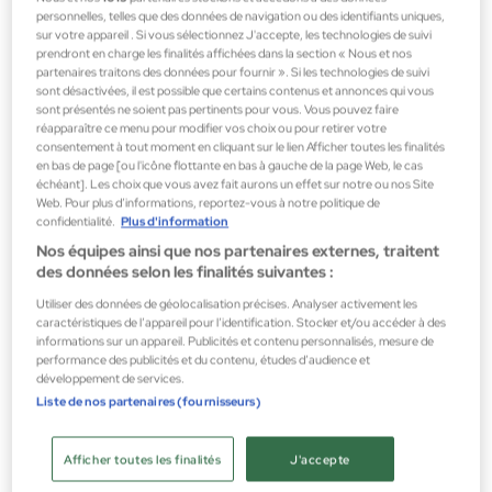
SUPER SOIN AUTOBRONZANT HYDRATANT CORPS 150ML
personnelles, telles que des données de navigation ou des identifiants uniques,
Autobronzant corporelle
sur votre appareil . Si vous sélectionnez J'accepte, les technologies de suivi
prendront en charge les finalités affichées dans la section « Nous et nos
89,25 €
partenaires traitons des données pour fournir ». Si les technologies de suivi
sont désactivées, il est possible que certains contenus et annonces qui vous
sont présentés ne soient pas pertinents pour vous. Vous pouvez faire
réapparaître ce menu pour modifier vos choix ou pour retirer votre
consentement à tout moment en cliquant sur le lien Afficher toutes les finalités
en bas de page [ou l'icône flottante en bas à gauche de la page Web, le cas
échéant]. Les choix que vous avez fait aurons un effet sur notre ou nos Site
Web. Pour plus d’informations, reportez-vous à notre politique de
confidentialité.
Plus d'information
Nos équipes ainsi que nos partenaires externes, traitent
des données selon les finalités suivantes :
Utiliser des données de géolocalisation précises. Analyser activement les
caractéristiques de l’appareil pour l’identification. Stocker et/ou accéder à des
informations sur un appareil. Publicités et contenu personnalisés, mesure de
performance des publicités et du contenu, études d’audience et
développement de services.
Liste de nos partenaires (fournisseurs)
Afficher toutes les finalités
J'accepte