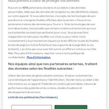
Nous prenons à coeur de protéger vos données
Nous et nos
1015
partenaires stockons et accédons à des données
personnelles, telles que des données de navigation ou des identifiants uniques,
sur votre appareil . Si vous sélectionnez J'accepte, les technologies de suivi
prendront en charge les finalités affichées dans la section « Nous et nos
Catrice
partenaires traitons des données pour fournir ». Si les technologies de suivi
Ultra Precision Gel Eye 20H Crayon pour les yeux Waterproof
sont désactivées, il est possible que certains contenus et annonces qui vous
sont présentés ne soient pas pertinents pour vous. Vous pouvez faire
Crayon pour les Yeux
réapparaître ce menu pour modifier vos choix ou pour retirer votre
consentement à tout moment en cliquant sur le lien Afficher toutes les finalités
1,99 €
en bas de page [ou l'icône flottante en bas à gauche de la page Web, le cas
échéant]. Les choix que vous avez fait aurons un effet sur notre ou nos Site
Web. Pour plus d’informations, reportez-vous à notre politique de
confidentialité.
Plus d'information
Nos équipes ainsi que nos partenaires externes, traitent
des données selon les finalités suivantes :
Utiliser des données de géolocalisation précises. Analyser activement les
caractéristiques de l’appareil pour l’identification. Stocker et/ou accéder à des
informations sur un appareil. Publicités et contenu personnalisés, mesure de
performance des publicités et du contenu, études d’audience et
développement de services.
Liste de nos partenaires (fournisseurs)