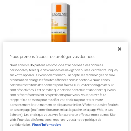
Nous prenons à coeur de protéger vos données
Nous et nos
1015
partenaires stockons et accédons à des données
personnelles, telles que des données de navigation ou des identifiants uniques,
sur votre appareil . Si vous sélectionnez J'accepte, les technologies de suivi
La Roche-Posay
prendront en charge les finalités affichées dans la section « Nous et nos
partenaires traitons des données pour fournir ». Si les technologies de suivi
ANTHELIOS STICK LÈVRES 4,5 gr
sont désactivées, il est possible que certains contenus et annonces qui vous
Rouge à Lèvres Solaire
sont présentés ne soient pas pertinents pour vous. Vous pouvez faire
réapparaître ce menu pour modifier vos choix ou pour retirer votre
15,40 €
consentement à tout moment en cliquant sur le lien Afficher toutes les finalités
en bas de page [ou l'icône flottante en bas à gauche de la page Web, le cas
échéant]. Les choix que vous avez fait aurons un effet sur notre ou nos Site
Web. Pour plus d’informations, reportez-vous à notre politique de
confidentialité.
Plus d'information