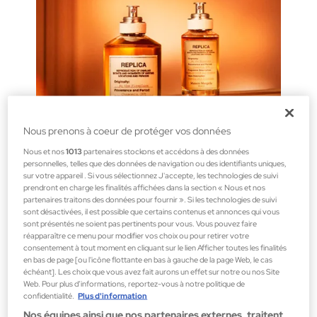
Nous prenons à coeur de protéger vos données
Nous et nos
1013
partenaires stockons et accédons à des données
personnelles, telles que des données de navigation ou des identifiants uniques,
sur votre appareil . Si vous sélectionnez J'accepte, les technologies de suivi
prendront en charge les finalités affichées dans la section « Nous et nos
partenaires traitons des données pour fournir ». Si les technologies de suivi
sont désactivées, il est possible que certains contenus et annonces qui vous
sont présentés ne soient pas pertinents pour vous. Vous pouvez faire
REPLICA EAU DE TOILETTE
réapparaître ce menu pour modifier vos choix ou pour retirer votre
consentement à tout moment en cliquant sur le lien Afficher toutes les finalités
La collection capture nos souvenirs à travers l'Eau de
en bas de page [ou l'icône flottante en bas à gauche de la page Web, le cas
Toilette.
échéant]. Les choix que vous avez fait aurons un effet sur notre ou nos Site
Web. Pour plus d’informations, reportez-vous à notre politique de
Découvrir
confidentialité.
Plus d'information
Nos équipes ainsi que nos partenaires externes, traitent