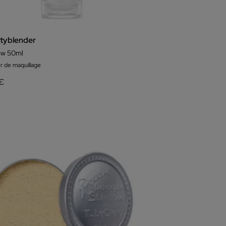
tyblender
ew 50ml
ur de maquillage
 €