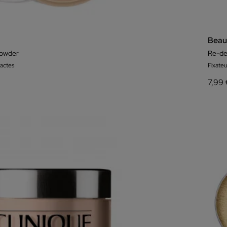
Beau
Powder
Re-d
actes
Fixate
7,99