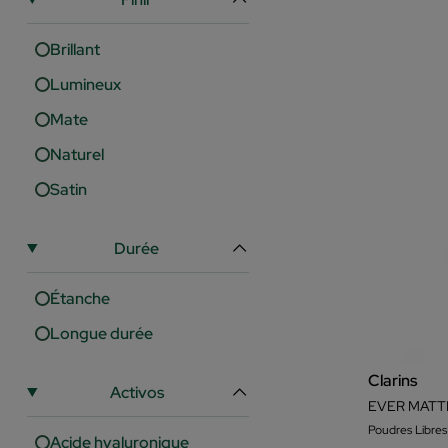
Uniformité
Sisley
Brillant
T.Leclerc
Lumineux
Urban Decay
Mate
Yves Saint Laurent
Naturel
Satin
Durée
Étanche
Longue durée
Clarins
Activos
EVER MATT
Poudres Libres
Acide hyaluronique