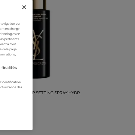
 navigation ou
ront en charge
technologies de
pas pertinents
ment à tout
he de la page
nformations,
finalités
’identification.
 Saint Laurent
performance des
TOP SECRETS MAKEUP SETTING SPRAY HYDRATING 100ML
ur de maquillage
0 €