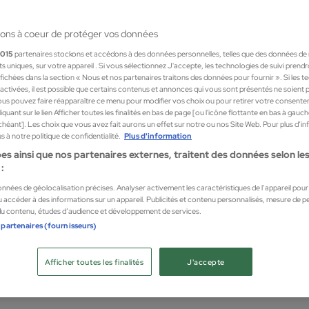
ons à coeur de protéger vos données
1015
partenaires stockons et accédons à des données personnelles, telles que des données de
nts uniques, sur votre appareil . Si vous sélectionnez J'accepte, les technologies de suivi prend
 affichées dans la section « Nous et nos partenaires traitons des données pour fournir ». Si les 
sactivées, il est possible que certains contenus et annonces qui vous sont présentés ne soient 
us pouvez faire réapparaître ce menu pour modifier vos choix ou pour retirer votre consente
quant sur le lien Afficher toutes les finalités en bas de page [ou l'icône flottante en bas à gauc
chéant]. Les choix que vous avez fait aurons un effet sur notre ou nos Site Web. Pour plus d’i
 à notre politique de confidentialité.
Plus d'information
es ainsi que nos partenaires externes, traitent des données selon les 
:
données de géolocalisation précises. Analyser activement les caractéristiques de l’appareil pour l
Yves
 accéder à des informations sur un appareil. Publicités et contenu personnalisés, mesure de 
 du contenu, études d’audience et développement de services.
FINE MULTITALENT FIXING
 partenaires (fournisseurs)
lage
Fixate
46,8
Afficher toutes les finalités
J'accepte