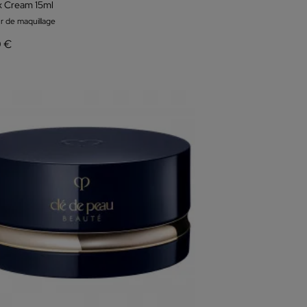
ix Cream 15ml
ur de maquillage
0 €