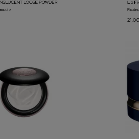
ANSLUCENT LOOSE POWDER
Lip F
poudre
Fixate
21,0