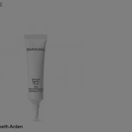
 €
abeth Arden