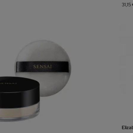
31,15
Eliz