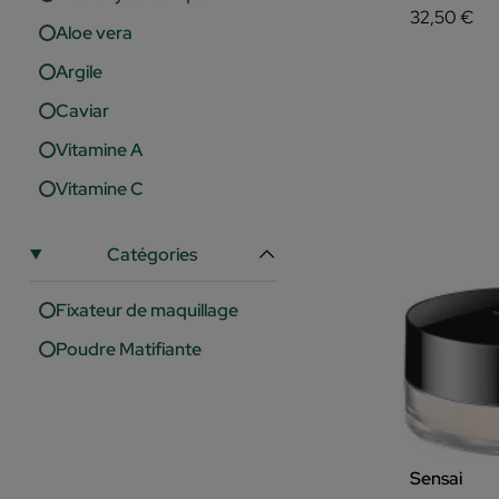
32,50 €
Aloe vera
Argile
Caviar
Vitamine A
Vitamine C
Catégories
Fixateur de maquillage
Poudre Matifiante
Sensai