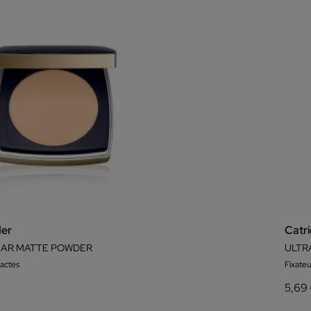
der
Catr
AR MATTE POWDER
ULTR
actes
Fixate
5,69