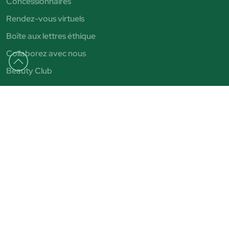
Concessionnaires
Rendez-vous virtuels
Boîte aux lettres éthique
Collaborez avec nous
Beauty Club
Catégories
Vernis à ongles
Correcteurs
Eyeliner
Parfums pour femme
Parfums pour hommes
Shampoings