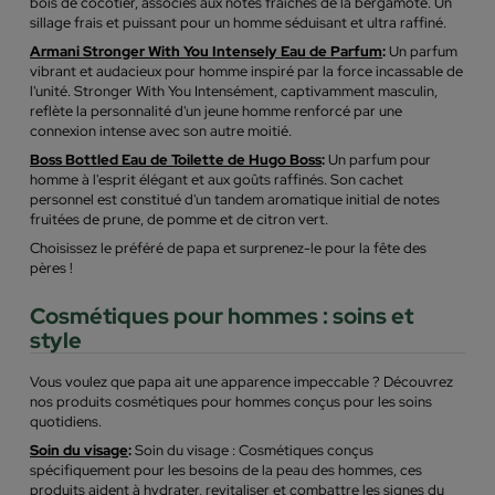
bois de cocotier, associés aux notes fraîches de la bergamote. Un
sillage frais et puissant pour un homme séduisant et ultra raffiné.
Armani Stronger With You Intensely Eau de Parfum
:
Un parfum
vibrant et audacieux pour homme inspiré par la force incassable de
l'unité. Stronger With You Intensément, captivamment masculin,
reflète la personnalité d'un jeune homme renforcé par une
connexion intense avec son autre moitié.
Boss Bottled Eau de Toilette de Hugo Boss
:
Un parfum pour
homme à l'esprit élégant et aux goûts raffinés. Son cachet
personnel est constitué d'un tandem aromatique initial de notes
fruitées de prune, de pomme et de citron vert.
Choisissez le préféré de papa et surprenez-le pour la fête des
pères !
Cosmétiques pour hommes : soins et
style
Vous voulez que papa ait une apparence impeccable ? Découvrez
nos produits cosmétiques pour hommes conçus pour les soins
quotidiens.
Soin du visage
:
Soin du visage : Cosmétiques conçus
spécifiquement pour les besoins de la peau des hommes, ces
produits aident à hydrater, revitaliser et combattre les signes du