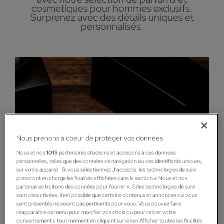
cosmétiques pour hommes exclusifs.
Surprenez avec des détails uniques et
personnalisés.
Nous prenons à coeur de protéger vos données
Nous et nos
1015
partenaires stockons et accédons à des données
personnelles, telles que des données de navigation ou des identifiants uniques,
sur votre appareil . Si vous sélectionnez J'accepte, les technologies de suivi
prendront en charge les finalités affichées dans la section « Nous et nos
partenaires traitons des données pour fournir ». Si les technologies de suivi
sont désactivées, il est possible que certains contenus et annonces qui vous
sont présentés ne soient pas pertinents pour vous. Vous pouvez faire
réapparaître ce menu pour modifier vos choix ou pour retirer votre
consentement à tout moment en cliquant sur le lien Afficher toutes les finalités