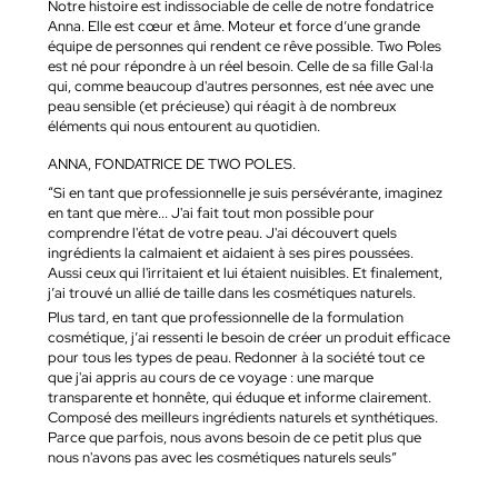
Notre histoire est indissociable de celle de notre fondatrice
Anna. Elle est cœur et âme. Moteur et force d’une grande
équipe de personnes qui rendent ce rêve possible. Two Poles
est né pour répondre à un réel besoin. Celle de sa fille Gal·la
qui, comme beaucoup d'autres personnes, est née avec une
peau sensible (et précieuse) qui réagit à de nombreux
éléments qui nous entourent au quotidien.
ANNA, FONDATRICE DE TWO POLES.
“Si en tant que professionnelle je suis persévérante, imaginez
en tant que mère... J'ai fait tout mon possible pour
comprendre l'état de votre peau. J'ai découvert quels
ingrédients la calmaient et aidaient à ses pires poussées.
Aussi ceux qui l'irritaient et lui étaient nuisibles. Et finalement,
j’ai trouvé un allié de taille dans les cosmétiques naturels.
Plus tard, en tant que professionnelle de la formulation
cosmétique, j’ai ressenti le besoin de créer un produit efficace
pour tous les types de peau. Redonner à la société tout ce
que j'ai appris au cours de ce voyage : une marque
transparente et honnête, qui éduque et informe clairement.
Composé des meilleurs ingrédients naturels et synthétiques.
Parce que parfois, nous avons besoin de ce petit plus que
nous n'avons pas avec les cosmétiques naturels seuls”