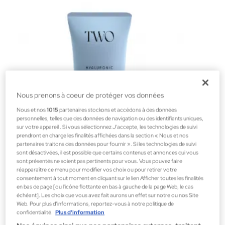
Nous prenons à coeur de protéger vos données
Nous et nos
1015
partenaires stockons et accédons à des données
personnelles, telles que des données de navigation ou des identifiants uniques,
sur votre appareil . Si vous sélectionnez J'accepte, les technologies de suivi
prendront en charge les finalités affichées dans la section « Nous et nos
partenaires traitons des données pour fournir ». Si les technologies de suivi
sont désactivées, il est possible que certains contenus et annonces qui vous
sont présentés ne soient pas pertinents pour vous. Vous pouvez faire
réapparaître ce menu pour modifier vos choix ou pour retirer votre
Two Poles
consentement à tout moment en cliquant sur le lien Afficher toutes les finalités
en bas de page [ou l'icône flottante en bas à gauche de la page Web, le cas
CLOUD MOISTURIZER
échéant]. Les choix que vous avez fait aurons un effet sur notre ou nos Site
Traitements de jour et de nuit
Web. Pour plus d’informations, reportez-vous à notre politique de
confidentialité.
Plus d'information
39,00 €