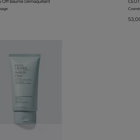
y Off Baume Démaquillant
CEUT
isage
Cosmét
53,0