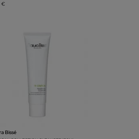
0 €
ra Bissé