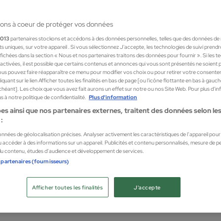
ons à coeur de protéger vos données
1013
partenaires stockons et accédons à des données personnelles, telles que des données de
nts uniques, sur votre appareil . Si vous sélectionnez J'accepte, les technologies de suivi prend
 affichées dans la section « Nous et nos partenaires traitons des données pour fournir ». Si les 
sactivées, il est possible que certains contenus et annonces qui vous sont présentés ne soient 
us pouvez faire réapparaître ce menu pour modifier vos choix ou pour retirer votre consente
quant sur le lien Afficher toutes les finalités en bas de page [ou l'icône flottante en bas à gauc
chéant]. Les choix que vous avez fait aurons un effet sur notre ou nos Site Web. Pour plus d’i
 à notre politique de confidentialité.
Plus d'information
es ainsi que nos partenaires externes, traitent des données selon les 
aser
Make
:
er Pink
Toalla
données de géolocalisation précises. Analyser activement les caractéristiques de l’appareil pour l
isage
Démaqu
 accéder à des informations sur un appareil. Publicités et contenu personnalisés, mesure de 
 du contenu, études d’audience et développement de services.
3,99
 partenaires (fournisseurs)
Afficher toutes les finalités
J'accepte