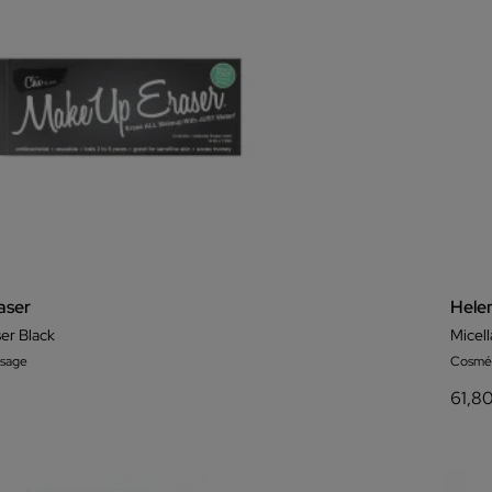
aser
Hele
er Black
Micell
isage
Cosmét
61,8