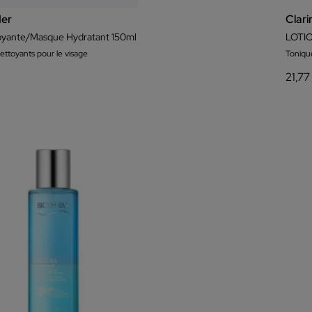
der
Clari
yante/Masque Hydratant 150ml
LOTI
ttoyants pour le visage
Toniqu
21,77