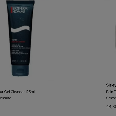
Sisle
 Gel Cleanser 125ml
Pain T
asculins
Cosmét
44,8