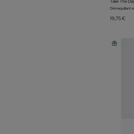
Take The Da
Vitamine E
Démaquillant v
Medicube
19,75 €
Mediheal
Mid/night 00.00
Natura Bissé
Nescens
Neurae
Noble Panacea
Nyx
Olivier Claire
Ondo
Onshindo Osaka
Orlane