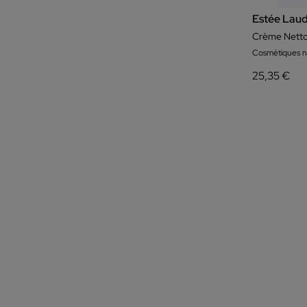
Oskia
Estée Lau
Payot Laboratoires
Crème Netto
Perricone Md
Cosmétiques ne
Quret
25,35 €
RéVive
Revolution Skin
Rexaline
Rilevi
Roger & Gallet
Rose Inc
Seasonly
Sensai
Shangpree