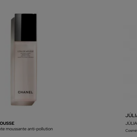
JÚL
MOUSSE
JÚLI
te moussante anti-pollution
Cosmét