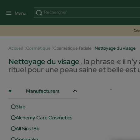
Menu
Déco
Accueil
Cosmétique
Cosmétique faciale
Nettoyage du visage
Nettoyage du visage
,
la phrase « il n
rituel pour une peau saine et belle est
-
Manufacturers
3lab
Alchemy Care Cosmetics
All Sins 18k
Annayake