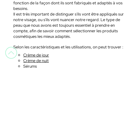
fonction de la façon dont ils sont fabriqués et adaptés à vos
besoins.
Il est très important de distinguer s'ils vont être appliqués sur
notre visage, ou s'ils vont nuancer notre regard. Le type de
peau que nous avons est toujours essentiel à prendre en
compte, afin de savoir comment sélectionner les produits
cosmétiques les mieux adaptés.
Selon les caractéristiques et les utilisations, on peut trouver :
Crème de jour
Crème de nuit
Sérums
Nettoyants pour le visage
Toniques pour le visage
Traitements anti-rides
Hydratants pour le corps
Achetez les meilleures marques et
produits cosmétiques
Nous mettons à votre disposition une sélection complète
avec les marques les plus recommandées par les
professionnels du secteur :