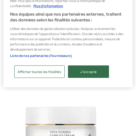
Web. Pour plus d’informations, reportez-vous à notre politique de
confidentialité.
Plus d'information
Nos équipes ainsi que nos partenaires externes, traitent
des données selon les finalités suivantes :
Utiliser des données de géolocalisation précises. Analyser activement les
caractéristiques de l’appareil pour l’identification. Stocker et/ou accéder à des
Annayake
informations sur un appareil. Publicités et contenu personnalisés, mesure de
performance des publicités et du contenu, études d’audience et
ULTRATIME PERFECT BIOTIC 50ml
développement de services.
Sérums
Liste de nos partenaires (fournisseurs)
73,00 €
Afficher toutes les finalités
J'accepte