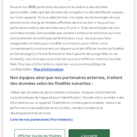
Nous et nos
1015
partenaires stockons et accédons à des données
personnelles, telles que des données de navigation ou des identifiants uniques,
sur votre appareil . Si vous sélectionnez J'accepte, les technologies de suivi
prendront en charge les finalités affichées dans la section « Nous et nos
Annayake
partenaires traitons des données pour fournir ». Si les technologies de suivi
sont désactivées, il est possible que certains contenus et annonces qui vous
Soin Reparateur Extreme
sont présentés ne soient pas pertinents pour vous. Vous pouvez faire
Traitements de jour et de nuit
réapparaître ce menu pour modifier vos choix ou pour retirer votre
consentement à tout moment en cliquant sur le lien Afficher toutes les finalités
190,00 €
en bas de page [ou l'icône flottante en bas à gauche de la page Web, le cas
échéant]. Les choix que vous avez fait aurons un effet sur notre ou nos Site
Web. Pour plus d’informations, reportez-vous à notre politique de
confidentialité.
Plus d'information
Nos équipes ainsi que nos partenaires externes, traitent
des données selon les finalités suivantes :
Utiliser des données de géolocalisation précises. Analyser activement les
caractéristiques de l’appareil pour l’identification. Stocker et/ou accéder à des
informations sur un appareil. Publicités et contenu personnalisés, mesure de
performance des publicités et du contenu, études d’audience et
développement de services.
Liste de nos partenaires (fournisseurs)
Afficher toutes les finalités
J'accepte