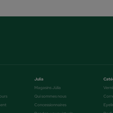
Julia
Caté
Magasins Júlia
Verni
ours
Qui sommes nous
Corr
ent
Concessionnaires
Eyeli