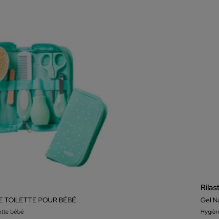
Rilast
E TOILETTE POUR BÉBÉ
Gel N
lette bébé
Hygièn