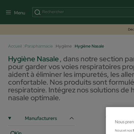
Menu
Déco
Accueil
Parapharmacie
Hygiène
Hygiène Nasale
Hygiène Nasale
,
dans notre section p
pour garder vos voies respiratoires pro
aident à éliminer les impuretés, les alle
confortable. Nos produits sont formulés
respiratoire. Intégrez nos solutions de
nasale optimale.
-
Manufacturers
Nous pren
Nous et nos
Kin