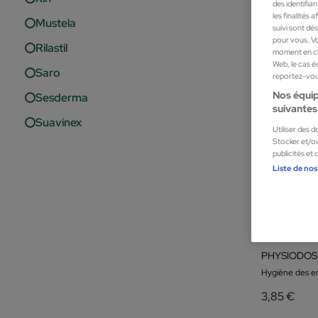
des identifia
les finalités
Mustela
suivi sont dé
pour vous. Vo
Rilastil
moment en cli
Web, le cas é
Saro
reportez-vous
Nos équip
Sesderma
suivantes 
Suavinex
Utiliser des 
Stocker et/ou
publicités et
Liste de nos
Mustela
Hygiène des e
3,85 €