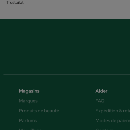
Trustpilot
Magasins
Aider
Marques
FAQ
Produits de beauté
Expédition & ret
Parfums
Modes de paiem