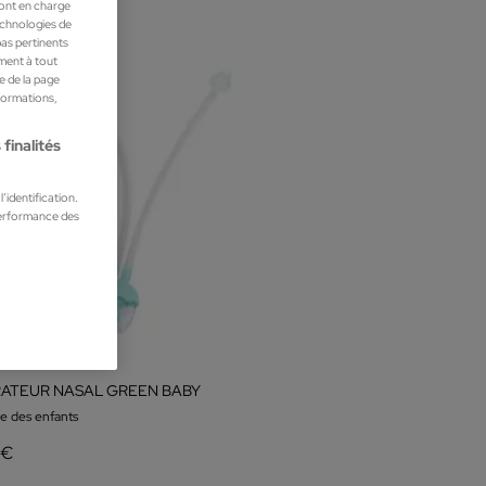
ront en charge
technologies de
pas pertinents
ment à tout
he de la page
nformations,
finalités
’identification.
performance des
RATEUR NASAL GREEN BABY
e des enfants
 €