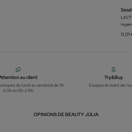
Sesd
LACT
Hygièn
11,01
Attention au client
Try&Buy
honiques du lundi au vendredi de 9h
Essayez-le avant de l'ou
à 13h et 15h à 19h
OPINIONS DE BEAUTY JÚLIA