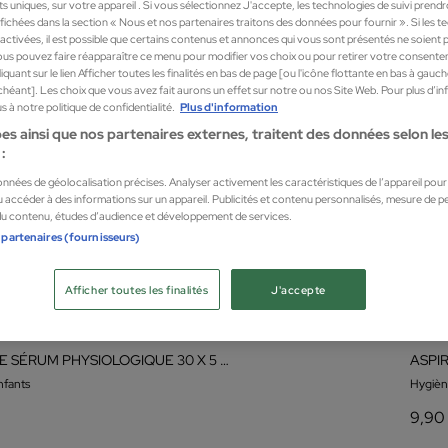
nts uniques, sur votre appareil . Si vous sélectionnez J'accepte, les technologies de suivi prend
 affichées dans la section « Nous et nos partenaires traitons des données pour fournir ». Si les 
sactivées, il est possible que certains contenus et annonces qui vous sont présentés ne soient 
us pouvez faire réapparaître ce menu pour modifier vos choix ou pour retirer votre consente
quant sur le lien Afficher toutes les finalités en bas de page [ou l'icône flottante en bas à gauc
chéant]. Les choix que vous avez fait aurons un effet sur notre ou nos Site Web. Pour plus d’i
 à notre politique de confidentialité.
Plus d'information
es ainsi que nos partenaires externes, traitent des données selon les 
:
données de géolocalisation précises. Analyser activement les caractéristiques de l’appareil pour l
 accéder à des informations sur un appareil. Publicités et contenu personnalisés, mesure de 
 du contenu, études d’audience et développement de services.
 partenaires (fournisseurs)
Afficher toutes les finalités
J'accepte
Saro
PHYSIODOSE SÉRUM PHYSIOLOGIQUE 30 X 5 ML
ASPI
nfants
Hygièn
9,90