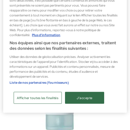
sont désactivées, il est possible que certains contenus et annonces qui vous
Beauty Of Joseon
sont présentés ne soient pas pertinents pour vous. Vous pouvez faire
Green Plum Refreshing Cleanser
réapparaître ce menu pour modifier vos choix ou pour retirer votre
consentement à tout moment en cliquant sur le lien Afficher toutes les finalités
Démaquillant
en bas de page [ou l'icône flottante en bas à gauche de la page Web, le cas
échéant]. Les choix que vous avez fait aurons un effet sur notre ou nos Site
10,95 €
Web. Pour plus d’informations, reportez-vous à notre politique de
confidentialité.
Plus d'information
Nos équipes ainsi que nos partenaires externes, traitent
des données selon les finalités suivantes :
Utiliser des données de géolocalisation précises. Analyser activement les
caractéristiques de l’appareil pour l’identification. Stocker et/ou accéder à des
informations sur un appareil. Publicités et contenu personnalisés, mesure de
performance des publicités et du contenu, études d’audience et
développement de services.
Liste de nos partenaires (fournisseurs)
Afficher toutes les finalités
J'accepte