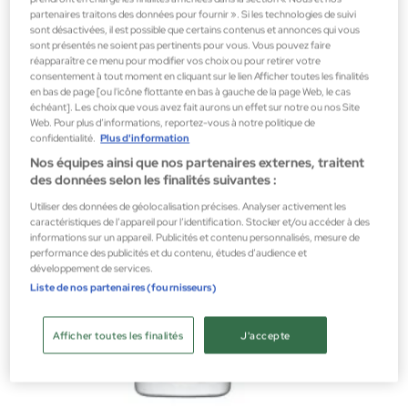
EQUAVE IB HYDRO NUTRITIVE 500ML
partenaires traitons des données pour fournir ». Si les technologies de suivi
Conditionneur
sont désactivées, il est possible que certains contenus et annonces qui vous
sont présentés ne soient pas pertinents pour vous. Vous pouvez faire
11,89 €
réapparaître ce menu pour modifier vos choix ou pour retirer votre
consentement à tout moment en cliquant sur le lien Afficher toutes les finalités
en bas de page [ou l'icône flottante en bas à gauche de la page Web, le cas
échéant]. Les choix que vous avez fait aurons un effet sur notre ou nos Site
Web. Pour plus d’informations, reportez-vous à notre politique de
confidentialité.
Plus d'information
Nos équipes ainsi que nos partenaires externes, traitent
des données selon les finalités suivantes :
Utiliser des données de géolocalisation précises. Analyser activement les
caractéristiques de l’appareil pour l’identification. Stocker et/ou accéder à des
informations sur un appareil. Publicités et contenu personnalisés, mesure de
performance des publicités et du contenu, études d’audience et
développement de services.
Liste de nos partenaires (fournisseurs)
Afficher toutes les finalités
J'accepte