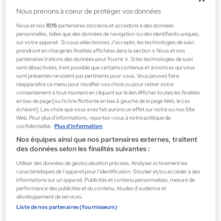
175,00 €
Nous prenons à coeur de protéger vos données
Nous et nos
1015
partenaires stockons et accédons à des données
personnelles, telles que des données de navigation ou des identifiants uniques,
sur votre appareil . Si vous sélectionnez J'accepte, les technologies de suivi
prendront en charge les finalités affichées dans la section « Nous et nos
partenaires traitons des données pour fournir ». Si les technologies de suivi
sont désactivées, il est possible que certains contenus et annonces qui vous
sont présentés ne soient pas pertinents pour vous. Vous pouvez faire
réapparaître ce menu pour modifier vos choix ou pour retirer votre
consentement à tout moment en cliquant sur le lien Afficher toutes les finalités
en bas de page [ou l'icône flottante en bas à gauche de la page Web, le cas
échéant]. Les choix que vous avez fait aurons un effet sur notre ou nos Site
Web. Pour plus d’informations, reportez-vous à notre politique de
confidentialité.
Plus d'information
Nos équipes ainsi que nos partenaires externes, traitent
des données selon les finalités suivantes :
Utiliser des données de géolocalisation précises. Analyser activement les
caractéristiques de l’appareil pour l’identification. Stocker et/ou accéder à des
informations sur un appareil. Publicités et contenu personnalisés, mesure de
performance des publicités et du contenu, études d’audience et
développement de services.
Liste de nos partenaires (fournisseurs)
Nishane