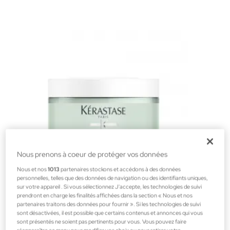
Nous prenons à coeur de protéger vos données
Nous et nos
1013
partenaires stockons et accédons à des données
personnelles, telles que des données de navigation ou des identifiants uniques,
sur votre appareil . Si vous sélectionnez J'accepte, les technologies de suivi
prendront en charge les finalités affichées dans la section « Nous et nos
partenaires traitons des données pour fournir ». Si les technologies de suivi
Kerastase
sont désactivées, il est possible que certains contenus et annonces qui vous
SPECIFIQUE Argile Equilibrante 200ml
sont présentés ne soient pas pertinents pour vous. Vous pouvez faire