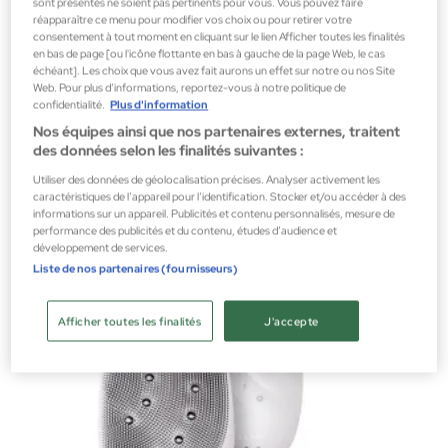
sont présentés ne soient pas pertinents pour vous. Vous pouvez faire
réapparaître ce menu pour modifier vos choix ou pour retirer votre
consentement à tout moment en cliquant sur le lien Afficher toutes les finalités
en bas de page [ou l'icône flottante en bas à gauche de la page Web, le cas
échéant]. Les choix que vous avez fait aurons un effet sur notre ou nos Site
Unicskin
Web. Pour plus d’informations, reportez-vous à notre politique de
confidentialité.
Plus d'information
UNICLED KOREAN MASK
Nos équipes ainsi que nos partenaires externes, traitent
Appareils Faciaux
des données selon les finalités suivantes :
390,00 €
Utiliser des données de géolocalisation précises. Analyser activement les
caractéristiques de l’appareil pour l’identification. Stocker et/ou accéder à des
informations sur un appareil. Publicités et contenu personnalisés, mesure de
performance des publicités et du contenu, études d’audience et
développement de services.
Liste de nos partenaires (fournisseurs)
Afficher toutes les finalités
J'accepte