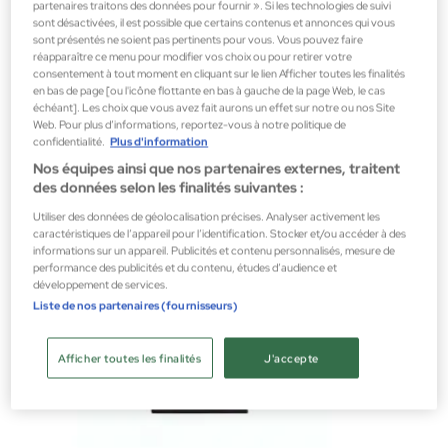
partenaires traitons des données pour fournir ». Si les technologies de suivi
sont désactivées, il est possible que certains contenus et annonces qui vous
Nishane
sont présentés ne soient pas pertinents pour vous. Vous pouvez faire
réapparaître ce menu pour modifier vos choix ou pour retirer votre
PACHULÍ KOZHA 50 ML
consentement à tout moment en cliquant sur le lien Afficher toutes les finalités
Parfums pour femme
en bas de page [ou l'icône flottante en bas à gauche de la page Web, le cas
échéant]. Les choix que vous avez fait aurons un effet sur notre ou nos Site
239,00 €
Web. Pour plus d’informations, reportez-vous à notre politique de
confidentialité.
Plus d'information
Nos équipes ainsi que nos partenaires externes, traitent
des données selon les finalités suivantes :
Utiliser des données de géolocalisation précises. Analyser activement les
caractéristiques de l’appareil pour l’identification. Stocker et/ou accéder à des
informations sur un appareil. Publicités et contenu personnalisés, mesure de
performance des publicités et du contenu, études d’audience et
développement de services.
Liste de nos partenaires (fournisseurs)
Afficher toutes les finalités
J'accepte