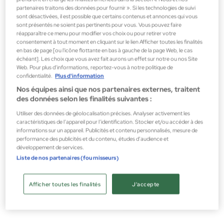
KRINK X HUGO Eau de Parfum pour Homme
partenaires traitons des données pour fournir ». Si les technologies de suivi
Eau de Parfum Homme
sont désactivées, il est possible que certains contenus et annonces qui vous
sont présentés ne soient pas pertinents pour vous. Vous pouvez faire
55,08 €
réapparaître ce menu pour modifier vos choix ou pour retirer votre
consentement à tout moment en cliquant sur le lien Afficher toutes les finalités
en bas de page [ou l'icône flottante en bas à gauche de la page Web, le cas
échéant]. Les choix que vous avez fait aurons un effet sur notre ou nos Site
Web. Pour plus d’informations, reportez-vous à notre politique de
confidentialité.
Plus d'information
Nos équipes ainsi que nos partenaires externes, traitent
des données selon les finalités suivantes :
Utiliser des données de géolocalisation précises. Analyser activement les
caractéristiques de l’appareil pour l’identification. Stocker et/ou accéder à des
informations sur un appareil. Publicités et contenu personnalisés, mesure de
performance des publicités et du contenu, études d’audience et
développement de services.
Liste de nos partenaires (fournisseurs)
Afficher toutes les finalités
J'accepte