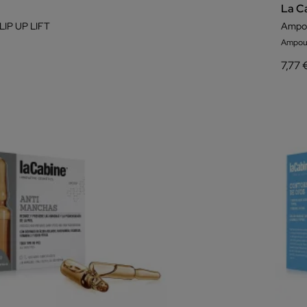
La C
IP UP LIFT
Ampou
Ampou
7,77 