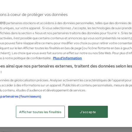
ons à coeur de protéger vos données
1013
partenaires stockons et accédons à des données personnelles, telles que des données de
nts uniques, sur votre appareil . Si vous sélectionnez J'accepte, les technologies de suivi prend
 affichées dans la section « Nous et nos partenaires traitons des données pour fournir ». Si les 
sactivées, il est possible que certains contenus et annonces qui vous sont présentés ne soient 
us pouvez faire réapparaître ce menu pour modifier vos choix ou pour retirer votre consente
quant sur le lien Afficher toutes les finalités en bas de page [ou l'icône flottante en bas à gauc
chéant]. Les choix que vous avez fait aurons un effet sur notre ou nos Site Web. Pour plus d’i
 à notre politique de confidentialité.
Plus d'information
es ainsi que nos partenaires externes, traitent des données selon les 
:
La C
données de géolocalisation précises. Analyser activement les caractéristiques de l’appareil pour l
ANTI-IMPERFECCIONES 10x2ML
 accéder à des informations sur un appareil. Publicités et contenu personnalisés, mesure de 
AMPO
 du contenu, études d’audience et développement de services.
Ampou
 partenaires (fournisseurs)
3,99
Afficher toutes les finalités
J'accepte