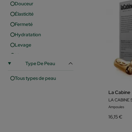
Douceur
Élasticité
Fermeté
Hydratation
Levage
Lissage
Type De Peau
Luminosité
Nutrition
Tous types de peau
Pores
La Cabine
Protection
LA CABINE 
Régénération
Ampoules
16,15 €
Réparation
Sacs