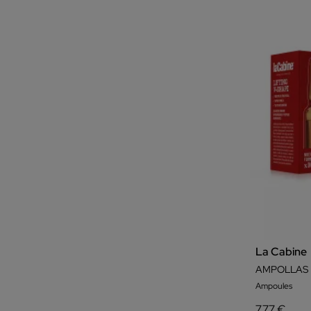
Taches
Tonifiant
Uniformité
La Cabine
AMPOLLAS 
Ampoules
7,77 €