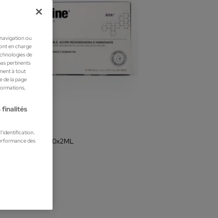
 navigation ou
ront en charge
technologies de
pas pertinents
ment à tout
he de la page
nformations,
finalités
abine
’identification.
performance des
LLAS PEELING 10x2ML
les
 €