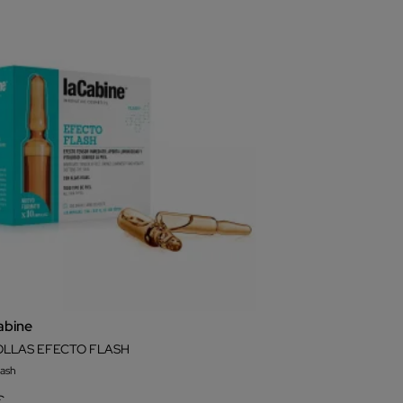
abine
LLAS EFECTO FLASH
lash
€