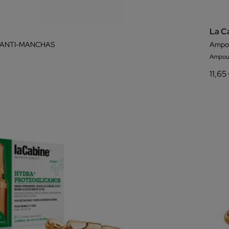
La C
ANTI-MANCHAS
Ampol
Ampou
11,65