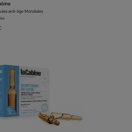
abine
les anti-âge Mondiales
les
€