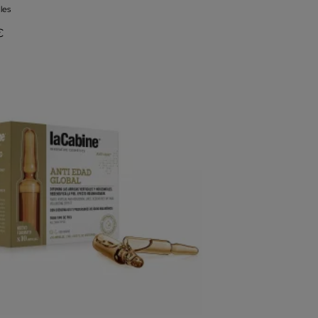
les
€