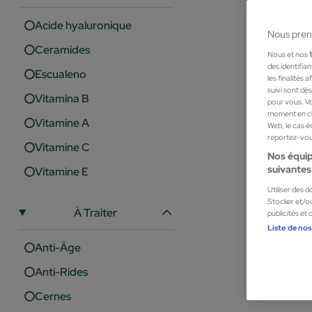
Acide hyaluronique
Nous pren
Ceramides
Nous et nos
des identifia
Escualeno
les finalités
suivi sont dé
Vitamina B
pour vous. Vo
moment en cli
Vitamine A
Web, le cas é
reportez-vous
Vitamine C
Nos équip
suivantes 
Vitamine E
La Cabine
Utiliser des 
AMPOLLAS 
Stocker et/ou
À Traiter
publicités et
Ampoules
Liste de nos
10,77 €
Anti-Âge
Anti-Rides
Cernes