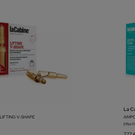
La C
LIFTING V-SHAPE
AMPO
Effet F
7,77 