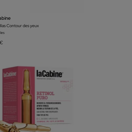
abine
las Contour des yeux
les
 €