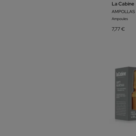
La Cabine
AMPOLLAS L
Ampoules
7,77 €