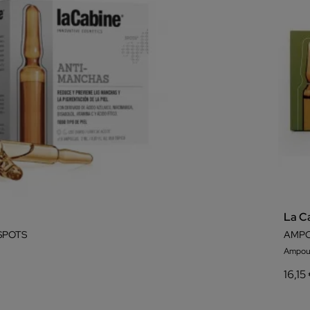
La C
SPOTS
AMPO
Ampou
16,15