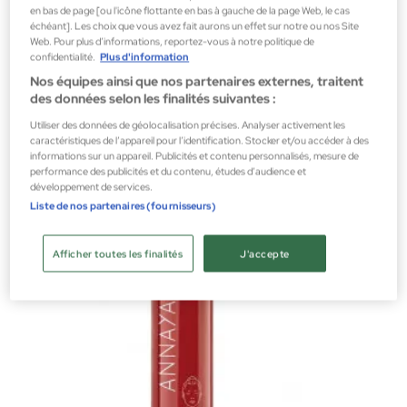
en bas de page [ou l'icône flottante en bas à gauche de la page Web, le cas
échéant]. Les choix que vous avez fait aurons un effet sur notre ou nos Site
Web. Pour plus d’informations, reportez-vous à notre politique de
confidentialité.
Plus d'information
Nos équipes ainsi que nos partenaires externes, traitent
Guerlain
des données selon les finalités suivantes :
Orchidée Impériale Crème cou et Décolleté
Utiliser des données de géolocalisation précises. Analyser activement les
Orchidée Impériale
caractéristiques de l’appareil pour l’identification. Stocker et/ou accéder à des
informations sur un appareil. Publicités et contenu personnalisés, mesure de
266,17 €
performance des publicités et du contenu, études d’audience et
développement de services.
Liste de nos partenaires (fournisseurs)
Afficher toutes les finalités
J'accepte