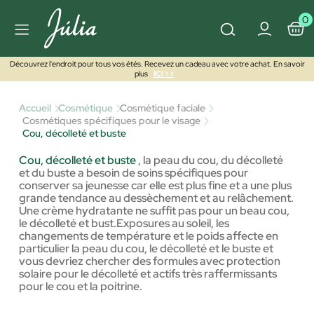
0
Découvrez l'endroit pour tous vos étés. Recevez un cadeau avec votre achat. En savoir
plus
ICI >>
Accueil
Cosmétique
Cosmétique faciale
Cosmétiques spécifiques pour le visage
Cou, décolleté et buste
Cou, décolleté et buste
,
la peau du cou, du décolleté
et du buste a besoin de soins spécifiques pour
conserver sa jeunesse car elle est plus fine et a une plus
grande tendance au dessèchement et au relâchement.
Une crème hydratante ne suffit pas pour un beau cou,
le décolleté et bust.Exposures au soleil, les
changements de température et le poids affecte en
particulier la peau du cou, le décolleté et le buste et
vous devriez chercher des formules avec protection
solaire pour le décolleté et actifs très raffermissants
pour le cou et la poitrine.