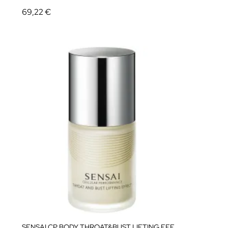
69,22 €
SENSAI CP BODY THROAT&BUST LIFTING EFFECT 100ml