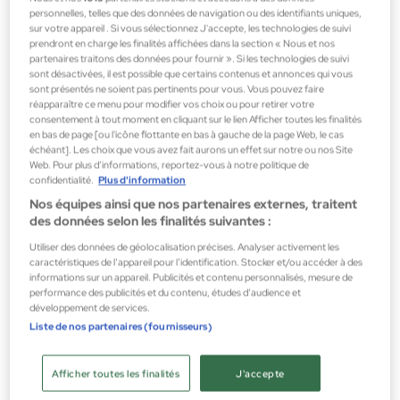
personnelles, telles que des données de navigation ou des identifiants uniques,
sur votre appareil . Si vous sélectionnez J'accepte, les technologies de suivi
Estée Lauder
prendront en charge les finalités affichées dans la section « Nous et nos
PLEASURES MEN Cologne Spray 100ml
partenaires traitons des données pour fournir ». Si les technologies de suivi
sont désactivées, il est possible que certains contenus et annonces qui vous
Parfums pour hommes
sont présentés ne soient pas pertinents pour vous. Vous pouvez faire
68,00 €
réapparaître ce menu pour modifier vos choix ou pour retirer votre
consentement à tout moment en cliquant sur le lien Afficher toutes les finalités
en bas de page [ou l'icône flottante en bas à gauche de la page Web, le cas
échéant]. Les choix que vous avez fait aurons un effet sur notre ou nos Site
Web. Pour plus d’informations, reportez-vous à notre politique de
confidentialité.
Plus d'information
Nos équipes ainsi que nos partenaires externes, traitent
des données selon les finalités suivantes :
Utiliser des données de géolocalisation précises. Analyser activement les
caractéristiques de l’appareil pour l’identification. Stocker et/ou accéder à des
informations sur un appareil. Publicités et contenu personnalisés, mesure de
performance des publicités et du contenu, études d’audience et
développement de services.
Liste de nos partenaires (fournisseurs)
Afficher toutes les finalités
J'accepte