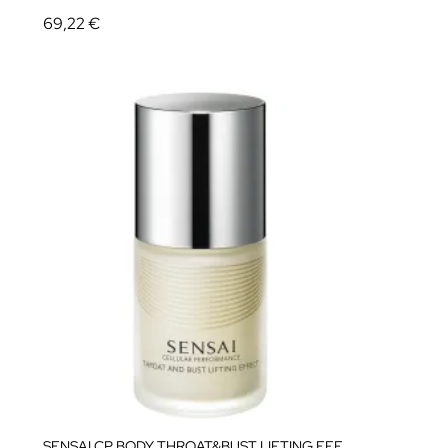
69,22 €
SENSAI CP BODY THROAT&BUST LIFTING EFFECT 100ml