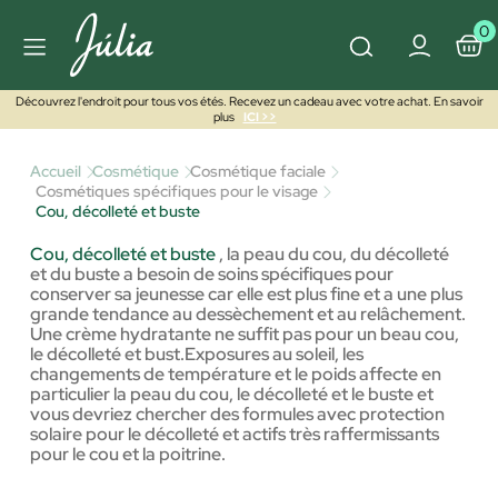
0
Découvrez l'endroit pour tous vos étés. Recevez un cadeau avec votre achat. En savoir
plus
ICI >>
Accueil
Cosmétique
Cosmétique faciale
Cosmétiques spécifiques pour le visage
Cou, décolleté et buste
Cou, décolleté et buste
,
la peau du cou, du décolleté
et du buste a besoin de soins spécifiques pour
conserver sa jeunesse car elle est plus fine et a une plus
grande tendance au dessèchement et au relâchement.
Une crème hydratante ne suffit pas pour un beau cou,
le décolleté et bust.Exposures au soleil, les
changements de température et le poids affecte en
particulier la peau du cou, le décolleté et le buste et
vous devriez chercher des formules avec protection
solaire pour le décolleté et actifs très raffermissants
pour le cou et la poitrine.