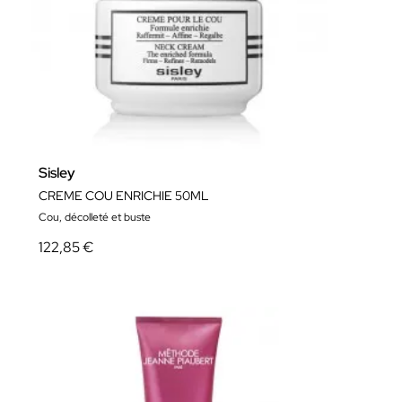
Sisley
CREME COU ENRICHIE 50ML
Cou, décolleté et buste
122,85 €