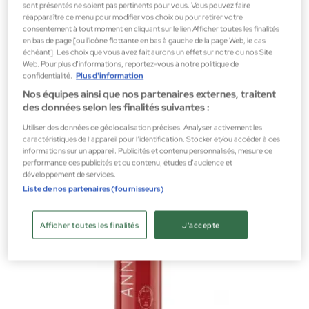
sont présentés ne soient pas pertinents pour vous. Vous pouvez faire
réapparaître ce menu pour modifier vos choix ou pour retirer votre
consentement à tout moment en cliquant sur le lien Afficher toutes les finalités
en bas de page [ou l'icône flottante en bas à gauche de la page Web, le cas
échéant]. Les choix que vous avez fait aurons un effet sur notre ou nos Site
Web. Pour plus d’informations, reportez-vous à notre politique de
Guerlain
confidentialité.
Plus d'information
Orchidée Impériale Crème cou et Décolleté
Nos équipes ainsi que nos partenaires externes, traitent
Orchidée Impériale
des données selon les finalités suivantes :
266,17 €
Utiliser des données de géolocalisation précises. Analyser activement les
caractéristiques de l’appareil pour l’identification. Stocker et/ou accéder à des
informations sur un appareil. Publicités et contenu personnalisés, mesure de
performance des publicités et du contenu, études d’audience et
développement de services.
Liste de nos partenaires (fournisseurs)
Afficher toutes les finalités
J'accepte