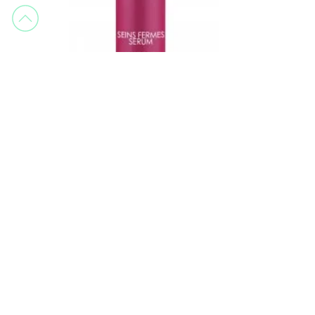
Jeanne piaubert
Seins Fermes Serum 50 ml
Cou, décolleté et buste
97,65 €