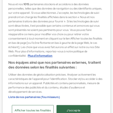
Nous et nos
1015
partenaires stockons et accédons à des données
personnelles, telles que des données de navigation ou des identifiants uniques,
sur votre appareil . Si vous sélectionnez J'accepte, les technologies de suivi
prendront en charge les finalités affichées dans la section « Nous et nos
partenaires traitons des données pour fournir ». Si les technologies de suivi
sont désactivées, il est possible que certains contenus et annonces qui vous
Beauterra
sont présentés ne soient pas pertinents pour vous. Vous pouvez faire
réapparaître ce menu pour modifier vos choix ou pour retirer votre
LECHE HIDRATANTE CORPORAL BIO ORGÁNICA 500ml
consentement à tout moment en cliquant sur le lien Afficher toutes les finalités
Cosmétiques corporels
en bas de page [ou l'icône flottante en bas à gauche de la page Web, le cas
échéant]. Les choix que vous avez fait aurons un effet sur notre ou nos Site
15,95 €
Web. Pour plus d’informations, reportez-vous à notre politique de
confidentialité.
Plus d'information
Nos équipes ainsi que nos partenaires externes, traitent
des données selon les finalités suivantes :
Utiliser des données de géolocalisation précises. Analyser activement les
caractéristiques de l’appareil pour l’identification. Stocker et/ou accéder à des
informations sur un appareil. Publicités et contenu personnalisés, mesure de
performance des publicités et du contenu, études d’audience et
développement de services.
Liste de nos partenaires (fournisseurs)
Afficher toutes les finalités
J'accepte