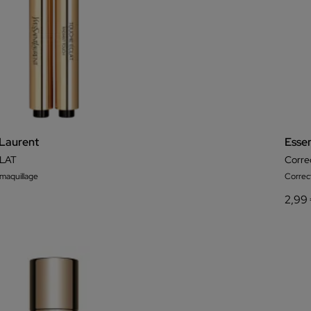
 Laurent
Esse
LAT
Corre
maquillage
Correc
2,99