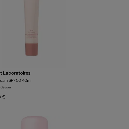
t Laboratoires
ream SPF50 40ml
de jour
0 €