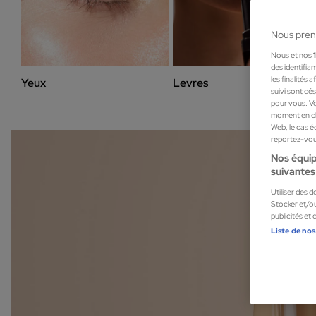
Nous pren
Nous et nos
des identifia
les finalités
Yeux
Levres
suivi sont dé
pour vous. Vo
moment en cli
Web, le cas é
reportez-vous
Nos équip
suivantes 
Utiliser des 
Stocker et/ou
publicités et
Liste de nos