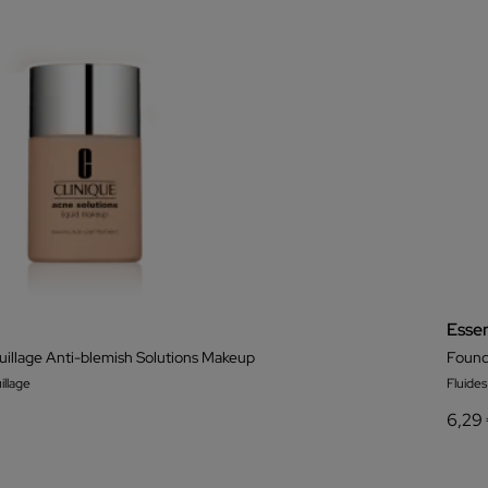
Esse
illage Anti-blemish Solutions Makeup
Found
llage
Fluide
6,29