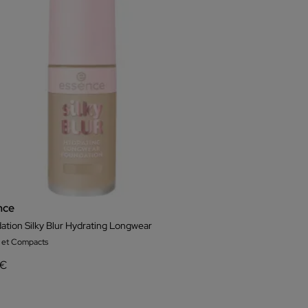
nce
ation Silky Blur Hydrating Longwear
s et Compacts
 €