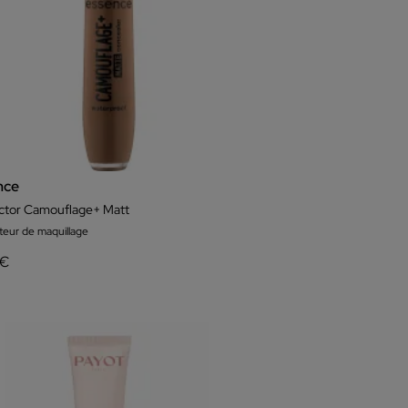
nce
ctor Camouflage+ Matt
teur de maquillage
 €