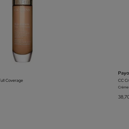
Payo
 Full Coverage
CC C
Crème 
38,7