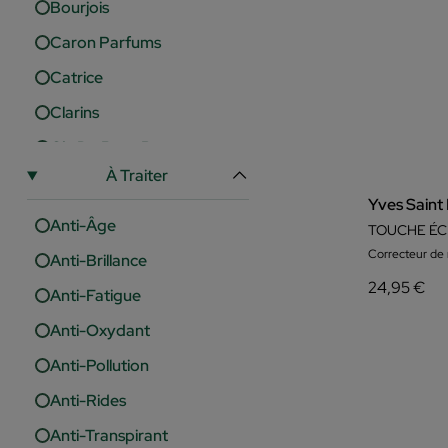
Bourjois
Caron Parfums
Catrice
Clarins
Cle De Peau Beaute
À Traiter
Clinique
Yves Saint
Collistar
Anti-Âge
TOUCHE ÉC
Dolce&Gabbana
Correcteur de 
Anti-Brillance
Dr. Sebagh
24,95 €
Anti-Fatigue
DR.JART
Anti-Oxydant
Dra. Barbara Sturm
Anti-Pollution
Elizabeth Arden
Anti-Rides
Essence
Anti-Transpirant