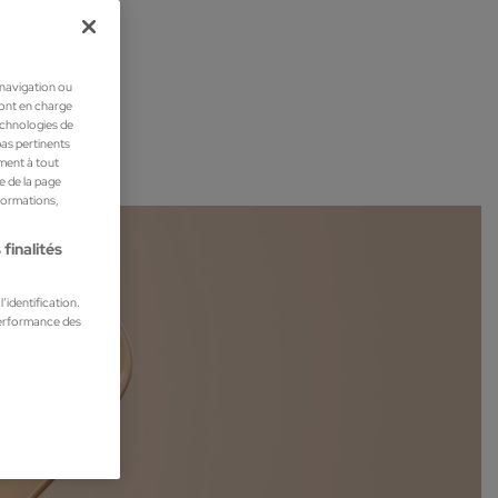
 navigation ou
ront en charge
technologies de
pas pertinents
ment à tout
he de la page
nformations,
finalités
’identification.
performance des