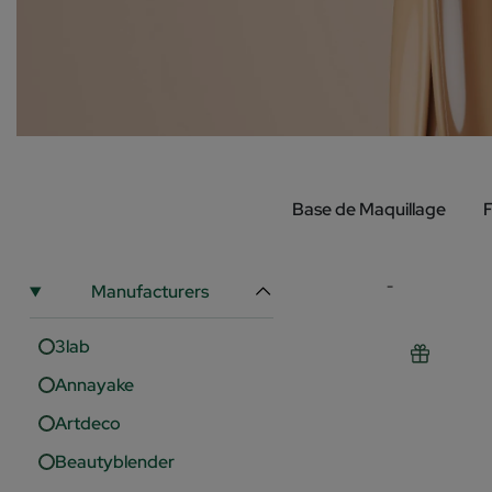
Base de Maquillage
F
-
Manufacturers
3lab
Annayake
Artdeco
Beautyblender