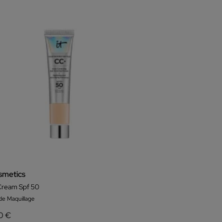
smetics
ream Spf 50
de Maquillage
0 €