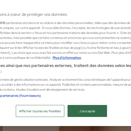
ons à coeur de protéger vos données
1015
partenaires stockons et accédons à des données personnelles, telles que des données de
nts uniques, sur votre appareil . Si vous sélectionnez J'accepte, les technologies de suivi prend
 affichées dans la section « Nous et nos partenaires traitons des données pour fournir ». Si les 
Ongles
Accessoires
sactivées, il est possible que certains contenus et annonces qui vous sont présentés ne soient 
us pouvez faire réapparaître ce menu pour modifier vos choix ou pour retirer votre consente
quant sur le lien Afficher toutes les finalités en bas de page [ou l'icône flottante en bas à gauc
chéant]. Les choix que vous avez fait aurons un effet sur notre ou nos Site Web. Pour plus d’i
 à notre politique de confidentialité.
Plus d'information
es ainsi que nos partenaires externes, traitent des données selon les 
:
données de géolocalisation précises. Analyser activement les caractéristiques de l’appareil pour l
 accéder à des informations sur un appareil. Publicités et contenu personnalisés, mesure de 
 du contenu, études d’audience et développement de services.
 partenaires (fournisseurs)
Afficher toutes les finalités
J'accepte