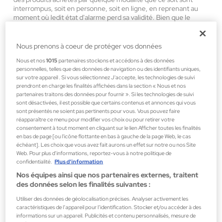
interrompus, soit en personne, soit en ligne, en reprenant au
moment où ledit état d'alarme perd sa validité. Bien que le
libellé de ce précepte puisse être quelque peu déroutant, le
préambule du décret-loi royal motive apparemment cette
mesure dans le droit légal de rétractation des consommateurs
Nous prenons à coeur de protéger vos données
en ce qui concerne les produits achetés, dont la durée est
Nous et nos
1015
partenaires stockons et accédons à des données
actuellement prévue de quatorze jours calendaires de quartoze
personnelles, telles que des données de navigation ou des identifiants uniques,
jour qui précède l’achat ce qui précède, il n'est pas exclu que
sur votre appareil . Si vous sélectionnez J'accepte, les technologies de suivi
des conflits d'interprétation puissent survenir dans le cas d'une
prendront en charge les finalités affichées dans la section « Nous et nos
extension conventionnelle du terme indiqué (une pratique
partenaires traitons des données pour fournir ». Si les technologies de suivi
assez fréquente aussi bien dans les ventes en face-à-face que
sont désactivées, il est possible que certains contenus et annonces qui vous
en ligne) et même à des fins de calcul des délais dans le cas de
sont présentés ne soient pas pertinents pour vous. Vous pouvez faire
retours issus du régime de garantie légale lors de l'achat de
réapparaître ce menu pour modifier vos choix ou pour retirer votre
produits défectueux ou dans le cas de garanties commerciales
consentement à tout moment en cliquant sur le lien Afficher toutes les finalités
engagées par le vendeur.
en bas de page [ou l'icône flottante en bas à gauche de la page Web, le cas
échéant]. Les choix que vous avez fait aurons un effet sur notre ou nos Site
Web. Pour plus d’informations, reportez-vous à notre politique de
confidentialité.
Plus d'information
Comment puis-je rechercher des produits?
Nos équipes ainsi que nos partenaires externes, traitent
La recherche de produits dans la boutique en ligne est un
des données selon les finalités suivantes :
processus très simple. Ils peuvent être recherchés par familles
et sous-familles, par type de produit ou par marques. En
Utiliser des données de géolocalisation précises. Analyser activement les
utilisant également notre moteur de recherche complet. De
caractéristiques de l’appareil pour l’identification. Stocker et/ou accéder à des
informations sur un appareil. Publicités et contenu personnalisés, mesure de
plus, lors du choix d'un produit spécifique, le système proposera