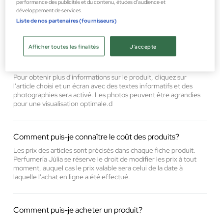
performance des publicités et du contenu, études d’audience et
une série d'articles d'intérêt connexes. Si vous ne trouvez pas
développement de services.
un produit / une marque spécifique, veuillez nous contacter afin
que nous puissions répondre à votre demande.
Liste de nos partenaires (fournisseurs)
Afficher toutes les finalités
J'accepte
Comment puis-je obtenir plus d'informations sur le
produit?
Pour obtenir plus d'informations sur le produit, cliquez sur
l'article choisi et un écran avec des textes informatifs et des
photographies sera activé. Les photos peuvent être agrandies
pour une visualisation optimale.d
Comment puis-je connaître le coût des produits?
Les prix des articles sont précisés dans chaque fiche produit.
Perfumería Júlia se réserve le droit de modifier les prix à tout
moment, auquel cas le prix valable sera celui de la date à
laquelle l'achat en ligne a été effectué.
Comment puis-je acheter un produit?