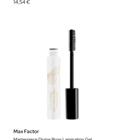
14,54 €
Max Factor
Masterpiece Divine Brow Lamination Gel