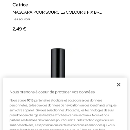
Catrice
MASCARA POUR SOURCILS COLOUR & FIX BROW GEL
Les sourcils
2,49 €
Nous prenons à coeur de protéger vos données
Nous et nos
1015
partenaires stockons et accédons à des données
personnelles, telles que des données de navigation ou des identifiants uniques,
sur votre appareil . Si vous sélectionnez J'accepte, les technologies de suivi
prendront en charge les finalités affichées dans la section « Nous et nos
partenaires traitons des données pour fournir ». Si les technologies de suivi
sont désactivées, il est possible que certains contenus et annonces qui vous
sont présentés ne soient pas pertinents pour vous. Vous pouvez faire