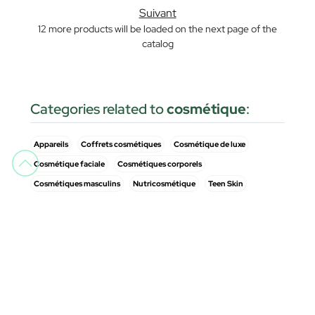
Suivant
12 more products will be loaded on the next page of the
catalog
Categories related to
cosmétique
:
Appareils
Coffrets cosmétiques
Cosmétique de luxe
Cosmétique faciale
Cosmétiques corporels
Cosmétiques masculins
Nutricosmétique
Teen Skin
Types de cosmétiques en ligne que
vous pouvez choisir
Dans le monde des cosmétiques et de ses produits, nous
pouvons trouver de nombreux types parmi lesquels choisir en
fonction de la façon dont ils sont fabriqués et adaptés à vos