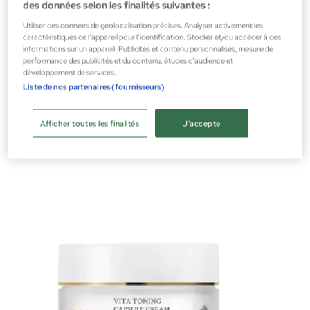
des données selon les finalités suivantes :
Utiliser des données de géolocalisation précises. Analyser activement les
caractéristiques de l’appareil pour l’identification. Stocker et/ou accéder à des
informations sur un appareil. Publicités et contenu personnalisés, mesure de
performance des publicités et du contenu, études d’audience et
développement de services.
Annayake
Liste de nos partenaires (fournisseurs)
ULTRATIME PERFECT BIOTIC 50ml
Sérums
Afficher toutes les finalités
J'accepte
73,00 €