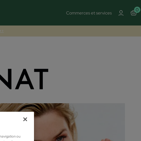
0
Commerces et services
 >>
 navigation ou