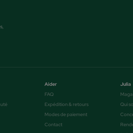
s,
Aider
Julia
FAQ
Magas
auté
Expédition & retours
Qui s
Modes de paiement
Conce
Contact
Rende