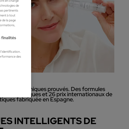
ront en charge
technologies de
pas pertinents
ment à tout
he de la page
nformations,
finalités
’identification.
performance des
ésultats cliniques prouvés. Des formules
0 % non toxiques et 26 prix internationaux de
iques fabriquée en Espagne.
ES INTELLIGENTS DE