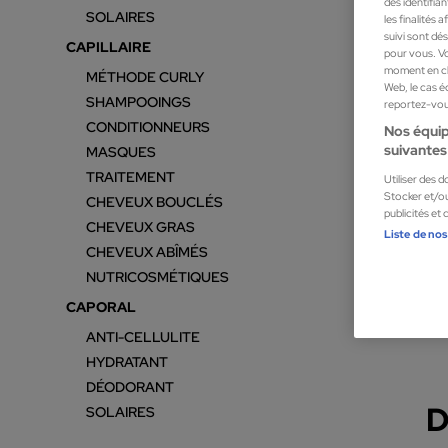
des identifia
SOLAIRES
les finalités
suivi sont dé
CAPILLAIRE
pour vous. Vo
moment en cli
MÉTHODE CURLY
Web, le cas é
SHAMPOOINGS
reportez-vous
CONDITIONNEURS
Nos équip
suivantes 
MASQUES
TRAITEMENT
Utiliser des 
Stocker et/ou
CHEVEUX BOUCLÉS
publicités et
CHEVEUX GRAS
Liste de nos
CHEVEUX ABÎMÉS
NUTRICOSMÉTIQUES
COCUN
CAPORAL
efficace
ANTI-CELLULITE
HYDRATANT
DÉODORANT
D
SOLAIRES