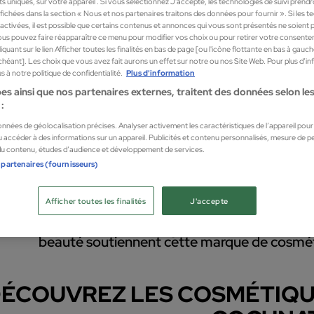
nts uniques, sur votre appareil . Si vous sélectionnez J'accepte, les technologies de suivi prend
 affichées dans la section « Nous et nos partenaires traitons des données pour fournir ». Si les 
sactivées, il est possible que certains contenus et annonces qui vous sont présentés ne soient 
us pouvez faire réapparaître ce menu pour modifier vos choix ou pour retirer votre consente
quant sur le lien Afficher toutes les finalités en bas de page [ou l'icône flottante en bas à gauc
chéant]. Les choix que vous avez fait aurons un effet sur notre ou nos Site Web. Pour plus d’i
 à notre politique de confidentialité.
Plus d'information
es ainsi que nos partenaires externes, traitent des données selon les 
:
données de géolocalisation précises. Analyser activement les caractéristiques de l’appareil pour l
 accéder à des informations sur un appareil. Publicités et contenu personnalisés, mesure de 
 du contenu, études d’audience et développement de services.
 partenaires (fournisseurs)
Afficher toutes les finalités
J'accepte
AT est synonyme de formules intelligentes et de r
s avec sa propre R&D, des ingrédients de qualité 10
beauté soutiennent cette marque de cosmét
ÉCOUVREZ LES COSMÉTIQU