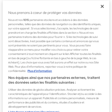
29,25 €
Nous prenons à coeur de protéger vos données
Nous et nos
1015
partenaires stockons et accédons à des données
personnelles, telles que des données de navigation ou des identifiants uniques,
sur votre appareil . Si vous sélectionnez J'accepte, les technologies de suivi
prendront en charge les finalités affichées dans la section « Nous et nos
partenaires traitons des données pour fournir ». Si les technologies de suivi
sont désactivées, il est possible que certains contenus et annonces qui vous
sont présentés ne soient pas pertinents pour vous. Vous pouvez faire
réapparaître ce menu pour modifier vos choix ou pour retirer votre
consentement à tout moment en cliquant sur le lien Afficher toutes les finalités
en bas de page [ou l'icône flottante en bas à gauche de la page Web, le cas
échéant]. Les choix que vous avez fait aurons un effet sur notre ou nos Site
Web. Pour plus d’informations, reportez-vous à notre politique de
confidentialité.
Plus d'information
Nos équipes ainsi que nos partenaires externes, traitent
des données selon les finalités suivantes :
Utiliser des données de géolocalisation précises. Analyser activement les
caractéristiques de l’appareil pour l’identification. Stocker et/ou accéder à des
informations sur un appareil. Publicités et contenu personnalisés, mesure de
performance des publicités et du contenu, études d’audience et
Essence
développement de services.
Liste de nos partenaires (fournisseurs)