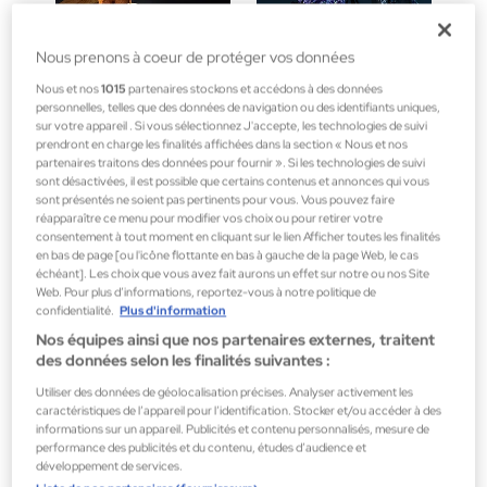
Nous prenons à coeur de protéger vos données
Nous et nos
1015
partenaires stockons et accédons à des données
personnelles, telles que des données de navigation ou des identifiants uniques,
sur votre appareil . Si vous sélectionnez J'accepte, les technologies de suivi
prendront en charge les finalités affichées dans la section « Nous et nos
partenaires traitons des données pour fournir ». Si les technologies de suivi
sont désactivées, il est possible que certains contenus et annonces qui vous
UNIVERS
UNIVERS
sont présentés ne soient pas pertinents pour vous. Vous pouvez faire
MILLION
PHANTOM
réapparaître ce menu pour modifier vos choix ou pour retirer votre
consentement à tout moment en cliquant sur le lien Afficher toutes les finalités
en bas de page [ou l'icône flottante en bas à gauche de la page Web, le cas
échéant]. Les choix que vous avez fait aurons un effet sur notre ou nos Site
Web. Pour plus d’informations, reportez-vous à notre politique de
confidentialité.
Plus d'information
Nos équipes ainsi que nos partenaires externes, traitent
des données selon les finalités suivantes :
Utiliser des données de géolocalisation précises. Analyser activement les
caractéristiques de l’appareil pour l’identification. Stocker et/ou accéder à des
informations sur un appareil. Publicités et contenu personnalisés, mesure de
UNIVERS
UNIVERS
performance des publicités et du contenu, études d’audience et
INVICTUS
FAME
développement de services.