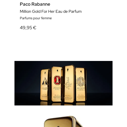
Paco Rabanne
Pac
Million Gold For Her Eau de Parfum
1 Mil
Parfums pour femme
Eau d
49,95 €
43,