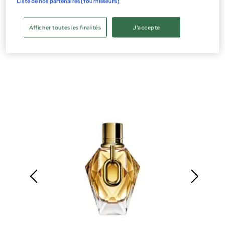
Liste de nos partenaires (fournisseurs)
Afficher toutes les finalités
J'accepte
MEILLEURES VENTES