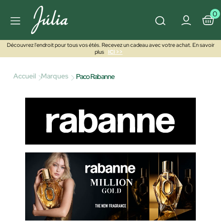
0
Découvrez l'endroit pour tous vos étés. Recevez un cadeau avec votre achat. En savoir
plus
ICI >>
Accueil
Marques
Paco Rabanne