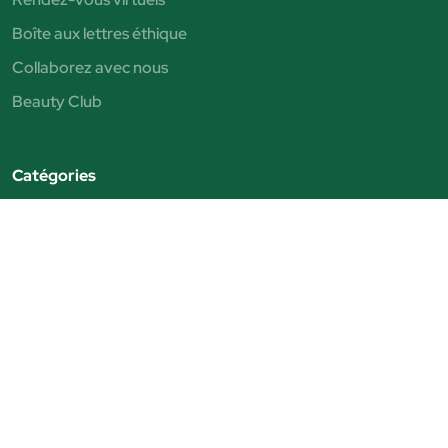
Boîte aux lettres éthique
Collaborez avec nous
Beauty Club
Catégories
Vernis à ongles
Correcteurs
Eyeliner
Parfums pour femme
Parfums pour hommes
Shampoings
Nettoyage du visage
Maquillage des yeux