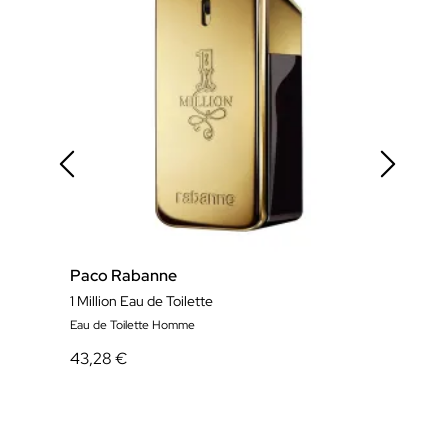
Paco Rabanne
Pac
1 Million Eau de Toilette
1 Mil
Eau de Toilette Homme
Eau 
43,28 €
51,6