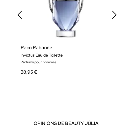
Paco Rabanne
Pac
Invictus Eau de Toilette
Invic
Parfums pour hommes
Parf
38,95 €
64,
OPINIONS DE BEAUTY JÚLIA