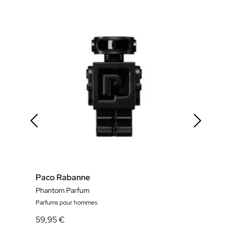
Paco Rabanne
Pac
Phantom Parfum
Phan
Parfums pour hommes
Parf
59,95 €
55,