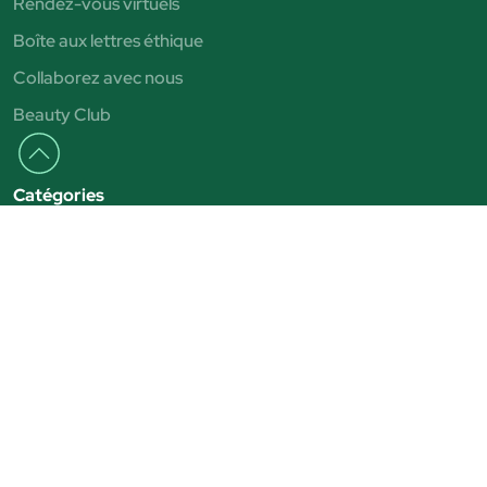
Rendez-vous virtuels
Boîte aux lettres éthique
Collaborez avec nous
Beauty Club
Catégories
Vernis à ongles
Correcteurs
Eyeliner
Parfums pour femme
Parfums pour hommes
Shampoings
Nettoyage du visage