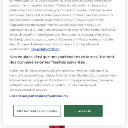
sur votre appareil . Si vous sélectionnez J'accepte, les technologies de suivi
prendront en charge les finalités affichées dans la section « Nous et nos
partenaires traitons des données pour fournir ». Si les technologies de suivi
Escada
sont désactivées, il est possible que certains contenus et annonces qui vous
Escada Yum Me Sunny Eau de Parfum
sont présentés ne soient pas pertinents pour vous. Vous pouvez faire
réapparaître ce menu pour modifier vos choix ou pour retirer votre
Eau de Parfum Femme
consentement à tout moment en cliquant sur le lien Afficher toutes les finalités
en bas de page [ou l'icône flottante en bas à gauche de la page Web, le cas
31,35 €
échéant]. Les choix que vous avez fait aurons un effet sur notre ou nos Site
Web. Pour plus d’informations, reportez-vous à notre politique de
confidentialité.
Plus d'information
Nos équipes ainsi que nos partenaires externes, traitent
des données selon les finalités suivantes :
Utiliser des données de géolocalisation précises. Analyser activement les
caractéristiques de l’appareil pour l’identification. Stocker et/ou accéder à des
informations sur un appareil. Publicités et contenu personnalisés, mesure de
performance des publicités et du contenu, études d’audience et
développement de services.
Liste de nos partenaires (fournisseurs)
Afficher toutes les finalités
J'accepte