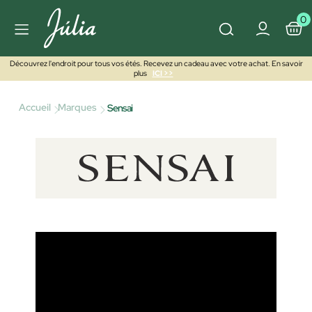
0
Découvrez l'endroit pour tous vos étés. Recevez un cadeau avec votre achat. En savoir
plus
ICI >>
Accueil
Marques
Sensai