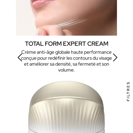
E
TOTAL FORM EXPERT CREAM
Crème anti-âge globale haute performance
So
conçue pour redéfinir les contours du visage
nt et
et améliorer sa densité, sa fermeté et son
ve
volume.
FILTRES