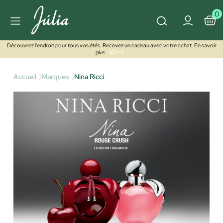
0
Découvrez l'endroit pour tous vos étés. Recevez un cadeau avec votre achat. En savoir
plus
ICI >>
Accueil
Marques
Nina Ricci