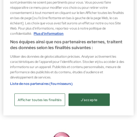
sont présentés ne soient pas pertinents pour vous. Vous pouvez faire
réapparaître ce menu pour modifier vos choix ou pour retirer votre
consentement à tout moment en cliquant sur le lien Afficher toutes les finalités
en bas de page [ou l'icône flottante en bas à gauche de la page Web, le cas
échéant]. Les choix que vous avez fait aurons un effet sur notre ou nos Site
Web. Pour plus d’informations, reportez-vous à notre politique de
confidentialité.
Plus d'information
Nos équipes ainsi que nos partenaires externes, traitent
des données selon les finalités suivantes :
Utiliser des données de géolocalisation précises. Analyser activement les
caractéristiques de l’appareil pour l’identification. Stocker et/ou accéder à des
informations sur un appareil. Publicités et contenu personnalisés, mesure de
Nina Ricci
performance des publicités et du contenu, études d’audience et
NINA DÉODORANT SPRAY 150ML
développement de services.
Liste de nos partenaires (fournisseurs)
Déodorant femme
22,38 €
Afficher toutes les finalités
J'accepte