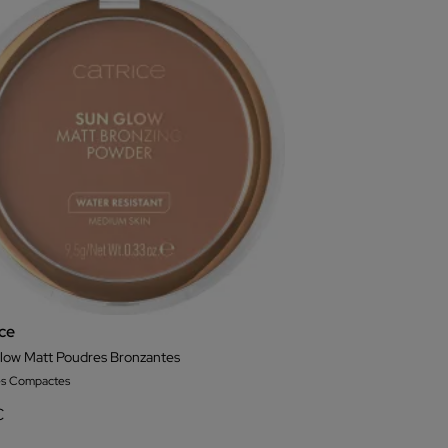
ice
low Matt Poudres Bronzantes
es Compactes
€