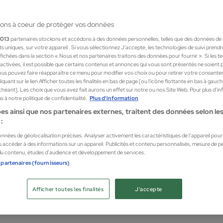
ons à coeur de protéger vos données
1013
partenaires stockons et accédons à des données personnelles, telles que des données de
nts uniques, sur votre appareil . Si vous sélectionnez J'accepte, les technologies de suivi prend
 affichées dans la section « Nous et nos partenaires traitons des données pour fournir ». Si les 
sactivées, il est possible que certains contenus et annonces qui vous sont présentés ne soient 
us pouvez faire réapparaître ce menu pour modifier vos choix ou pour retirer votre consente
quant sur le lien Afficher toutes les finalités en bas de page [ou l'icône flottante en bas à gauc
chéant]. Les choix que vous avez fait aurons un effet sur notre ou nos Site Web. Pour plus d’i
 à notre politique de confidentialité.
Plus d'information
es ainsi que nos partenaires externes, traitent des données selon les 
:
données de géolocalisation précises. Analyser activement les caractéristiques de l’appareil pour l
der
Mayb
 accéder à des informations sur un appareil. Publicités et contenu personnalisés, mesure de 
 du contenu, études d’audience et développement de services.
Stay-in-Place
Poudr
 partenaires (fournisseurs)
actes
Poudr
9,55
Afficher toutes les finalités
J'accepte