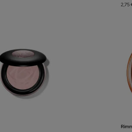
2,75 
Rimm