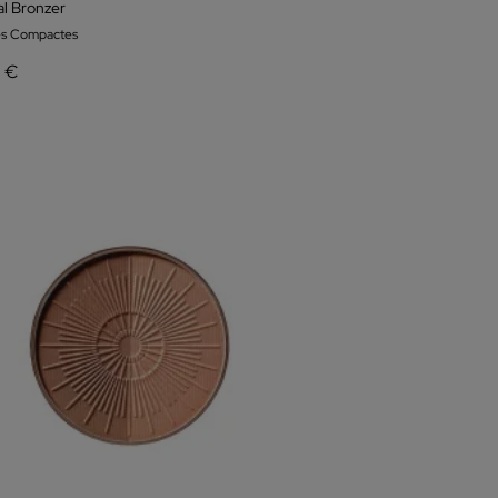
al Bronzer
es Compactes
2 €