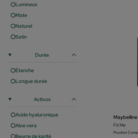
Lumineux
Mate
Naturel
Satin
Durée
Étanche
Longue durée
Activos
Acide hyaluronique
Maybelline
Aloe vera
Fit Me
Poudres Comp
Beurre de karité