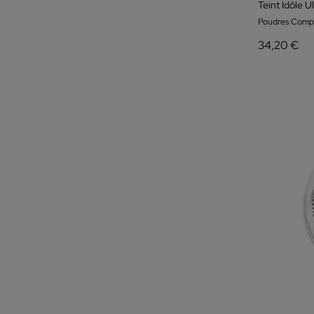
Teint Idôle U
Poudres Comp
34,20 €