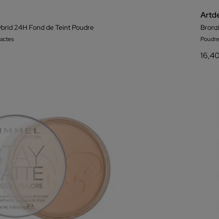
Artd
brid 24H Fond de Teint Poudre
Bronz
actes
Poudr
16,4