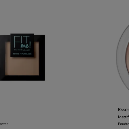
Esse
Matti
actes
Poudr