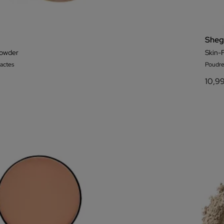
Sheg
Powder
actes
Poudr
10,9