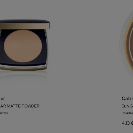
der
Catr
AR MATTE POWDER
Sun G
actes
Poudr
4,13 