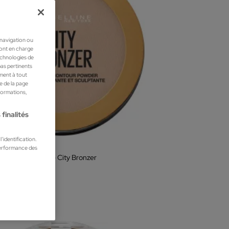
 navigation ou
ront en charge
technologies de
pas pertinents
ment à tout
he de la page
nformations,
finalités
’identification.
elline
performance des
e Bronzante Mate City Bronzer
es Compactes
 €