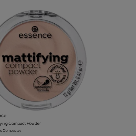
nce
fying Compact Powder
es Compactes