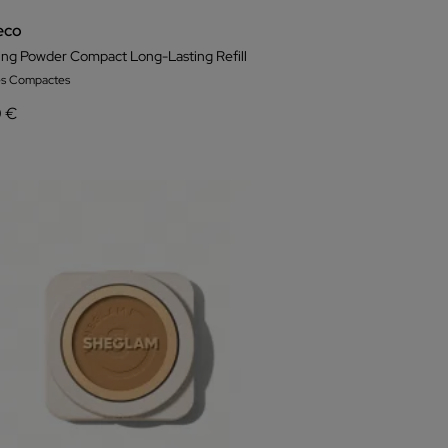
eco
ing Powder Compact Long-Lasting Refill
es Compactes
0 €