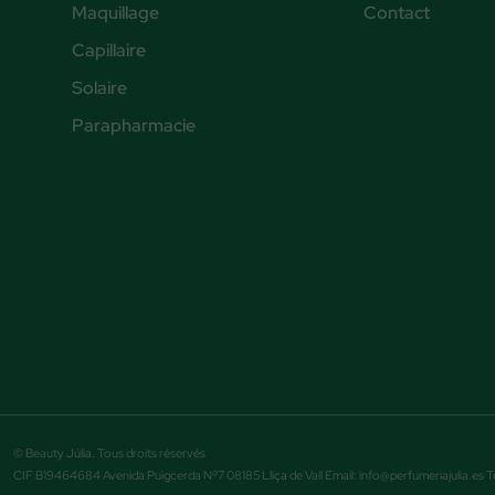
Maquillage
Contact
Capillaire
Solaire
Parapharmacie
© Beauty Júlia. Tous droits réservés
CIF B19464684 Avenida Puigcerda Nº7 08185 Lliça de Vall Email: info@perfumeriajulia.es