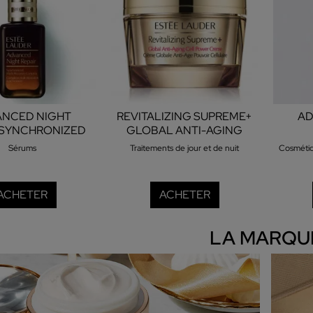
ANCED NIGHT
REVITALIZING SUPREME+
AD
 SYNCHRONIZED
GLOBAL ANTI-AGING
VERY COMPLEX
CREME
S
Sérums
Traitements de jour et de nuit
C
ACHETER
ACHETER
LA MARQU