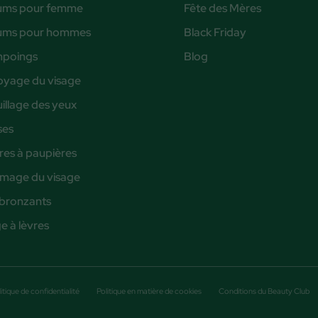
ums pour femme
Fête des Mères
ums pour hommes
Black Friday
poings
Blog
oyage du visage
illage des yeux
ses
es à paupières
age du visage
bronzants
 à lèvres
itique de confidentialité
Politique en matière de cookies
Conditions du Beauty Club