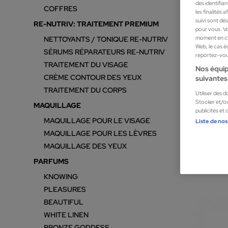
des identifia
COFFRES
les finalités
suivi sont dé
RE-NUTRIV: TRAITEMENT PREMIUM
pour vous. Vo
moment en cli
NETTOYANTS / TONIQUE RE-NUTRIV
Web, le cas é
SÉRUMS RÉPARATEURS RE-NUTRIV
reportez-vous
TRAITEMENT DU VISAGE
Nos équip
CRÈME CONTOUR DES YEUX
suivantes 
TRAITEMENT DU CORPS
Utiliser des 
Stocker et/ou
MAQUILLAGE
publicités et
MAQUILLAGE POUR LE VISAGE
Liste de nos
MAQUILLAGE POUR LES LÈVRES
MAQUILLAGE DES YEUX
PARFUMS
KNOWING
PLEASURES
BEAUTIFUL
WHITE LINEN
BRONZE GODDESS