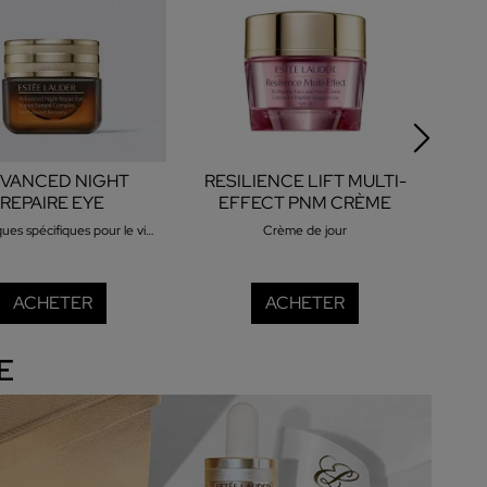
VANCED NIGHT
RESILIENCE LIFT MULTI-
PLE
REPAIRE EYE
EFFECT PNM CRÈME
UPERCHARGED
50ML
Cosmétiques spécifiques pour le visage
Crème de jour
OMPLEX 15ML
ACHETER
ACHETER
E