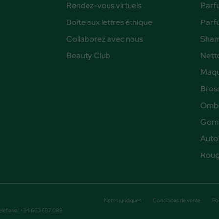
Rendez-vous virtuels
Parf
Boîte aux lettres éthique
Parf
Collaborez avec nous
Sham
Beauty Club
Nett
Maqu
Bros
Ombr
Gomm
Auto
Rouge
Notes juridiques
Conditions de vente
Pol
 Teléfono: +34 663 687 089