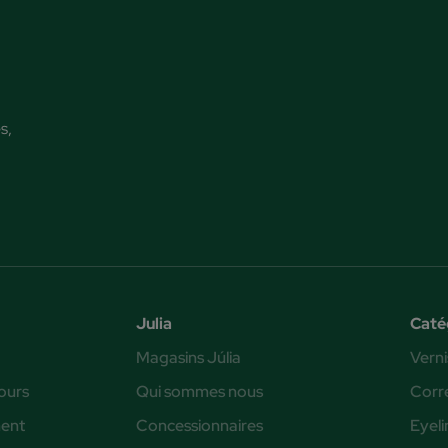
s,
Julia
Caté
Magasins Júlia
Verni
ours
Qui sommes nous
Corr
ent
Concessionnaires
Eyeli