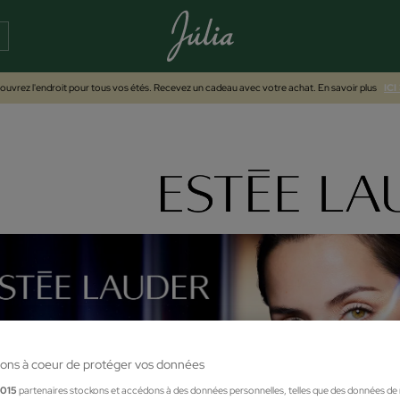
uvrez l'endroit pour tous vos étés. Recevez un cadeau avec votre achat. En savoir plus
ICI
ons à coeur de protéger vos données
1015
partenaires stockons et accédons à des données personnelles, telles que des données de