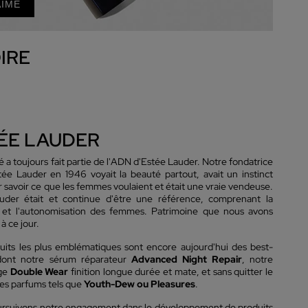
AIME
IRE
ÉE LAUDER
 a toujours fait partie de l'ADN d'Estée Lauder. Notre fondatrice
e Lauder en 1946 voyait la beauté partout, avait un instinct
r savoir ce que les femmes voulaient et était une vraie vendeuse.
der était et continue d'être une référence, comprenant la
é et l'autonomisation des femmes. Patrimoine que nous avons
à ce jour.
uits les plus emblématiques sont encore aujourd'hui des best-
 dont notre sérum réparateur
Advanced Night Repair
, notre
age
Double Wear
finition longue durée et mate, et sans quitter le
s parfums tels que
Youth-Dew ou Pleasures
.
rsuivons notre engagement dans le développement de produits