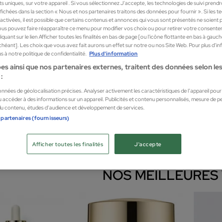
nts uniques, sur votre appareil . Si vous sélectionnez J'accepte, les technologies de suivi prend
 affichées dans la section « Nous et nos partenaires traitons des données pour fournir ». Si les 
sactivées, il est possible que certains contenus et annonces qui vous sont présentés ne soient 
us pouvez faire réapparaître ce menu pour modifier vos choix ou pour retirer votre consente
TROUVEZ VOS INDIS
quant sur le lien Afficher toutes les finalités en bas de page [ou l'icône flottante en bas à gauc
chéant]. Les choix que vous avez fait aurons un effet sur notre ou nos Site Web. Pour plus d’i
 à notre politique de confidentialité.
Plus d'information
es ainsi que nos partenaires externes, traitent des données selon les 
:
données de géolocalisation précises. Analyser activement les caractéristiques de l’appareil pour l
 accéder à des informations sur un appareil. Publicités et contenu personnalisés, mesure de 
 du contenu, études d’audience et développement de services.
 partenaires (fournisseurs)
Afficher toutes les finalités
J'accepte
Sérums
Maquillage du visage
Cre
NOS MEILLEURES