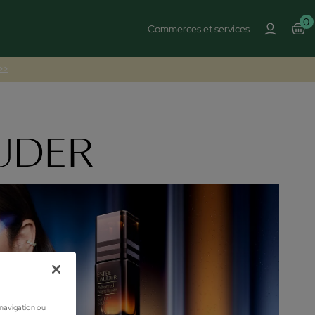
0
Commerces et services
 >>
 navigation ou