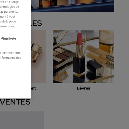
ront en charge
technologies de
pas pertinents
ment à tout
PENSABLES
he de la page
nformations,
finalités
’identification.
performance des
mes de traitement
Lèvres
 VENTES