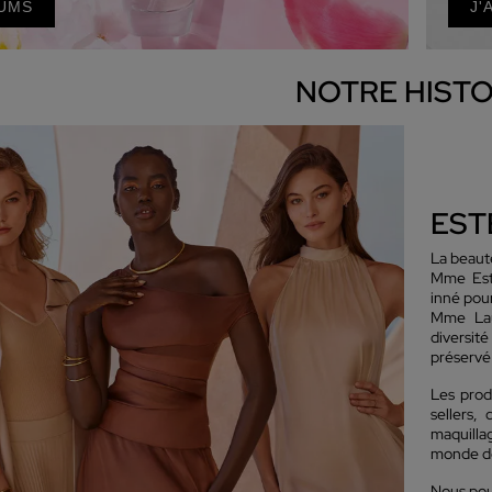
UMS
J'
NOTRE HISTO
EST
La beauté
Mme Esté
inné pou
Mme Lau
diversit
préservé 
Les prod
sellers,
maquill
monde de
Nous pou