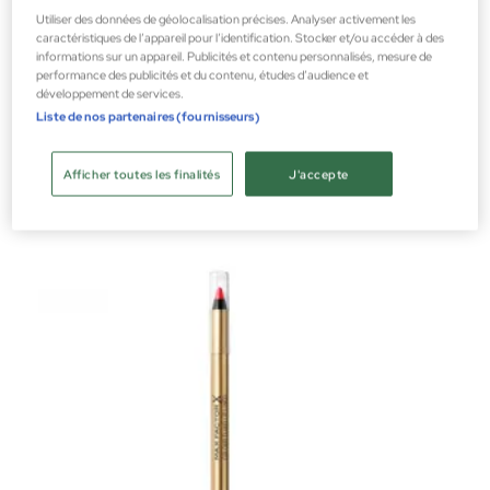
Utiliser des données de géolocalisation précises. Analyser activement les
caractéristiques de l’appareil pour l’identification. Stocker et/ou accéder à des
informations sur un appareil. Publicités et contenu personnalisés, mesure de
performance des publicités et du contenu, études d’audience et
développement de services.
Max Factor
Liste de nos partenaires (fournisseurs)
Colour Elixir Matte Reno
Mate
Afficher toutes les finalités
J'accepte
16,92 €