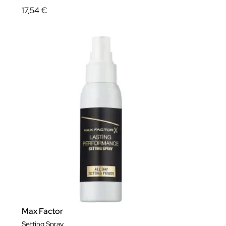
17,54 €
Max Factor
Setting Spray