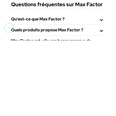
Questions fréquentes sur Max Factor
Qu'est-ce que Max Factor ?
Quels produits propose Max Factor ?
Max Factor est-elle une bonne marque de
maquillage ?
Livraison gratuite
Attention au client
Commandes à partir de 69 €
Horaires téléphoniques du
lundi au vendredi de 9h à 13h et
15h à 19h