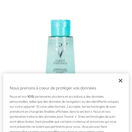
Nous prenons à coeur de protéger vos données
Nous et nos
1015
partenaires stockons et accédons à des données
personnelles, telles que des données de navigation ou des identifiants uniques,
sur votre appareil . Si vous sélectionnez J'accepte, les technologies de suivi
Vichy
prendront en charge les finalités affichées dans la section « Nous et nos
partenaires traitons des données pour fournir ». Si les technologies de suivi
Démaquillant apaisant pour les yeux 100Ml
sont désactivées, il est possible que certains contenus et annonces qui vous
Nettoyage du visage Parapharmacie
sont présentés ne soient pas pertinents pour vous. Vous pouvez faire
réapparaître ce menu pour modifier vos choix ou pour retirer votre