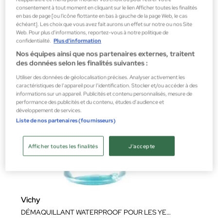
7,20 €
consentement à tout moment en cliquant sur le lien Afficher toutes les finalités
en bas de page [ou l'icône flottante en bas à gauche de la page Web, le cas
échéant]. Les choix que vous avez fait aurons un effet sur notre ou nos Site
Web. Pour plus d’informations, reportez-vous à notre politique de
confidentialité.
Plus d'information
Nos équipes ainsi que nos partenaires externes, traitent
des données selon les finalités suivantes :
Utiliser des données de géolocalisation précises. Analyser activement les
caractéristiques de l’appareil pour l’identification. Stocker et/ou accéder à des
informations sur un appareil. Publicités et contenu personnalisés, mesure de
performance des publicités et du contenu, études d’audience et
développement de services.
Liste de nos partenaires (fournisseurs)
Afficher toutes les finalités
J'accepte
Vichy
DÉMAQUILLANT WATERPROOF POUR LES YEUX ET LES CILS 100ML