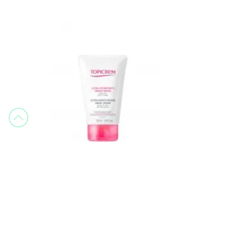
Topicrem
Crema de manos Ultra-Hidratante 50ml
Mains