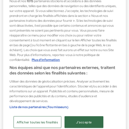
Nous et nos
1015
partenaires stockons et accédons à des données
personnelles, telles que des données de navigation ou des identifiants uniques,
sur votre appareil . Si vous sélectionnez J'accepte, les technologies de suivi
prendront en charge les finalités affichées dans la section « Nous et nos
partenaires traitons des données pour fournir ». Si les technologies de suivi
sont désactivées, il est possible que certains contenus et annonces qui vous
sont présentés ne soient pas pertinents pour vous. Vous pouvez faire
réapparaître ce menu pour modifier vos choix ou pour retirer votre
consentement à tout moment en cliquant sur le lien Afficher toutes les finalités
Topicrem
en bas de page [ou l'icône flottante en bas à gauche de la page Web, le cas
HYDRA + Crema Rica Ultra - Hidratante 40ml
échéant]. Les choix que vous avez fait aurons un effet sur notre ou nos Site
Web. Pour plus d’informations, reportez-vous à notre politique de
Cosmétique faciale Parapharmacie
confidentialité.
Plus d'information
16,95 €
Nos équipes ainsi que nos partenaires externes, traitent
des données selon les finalités suivantes :
Utiliser des données de géolocalisation précises. Analyser activement les
caractéristiques de l’appareil pour l’identification. Stocker et/ou accéder à des
informations sur un appareil. Publicités et contenu personnalisés, mesure de
performance des publicités et du contenu, études d’audience et
développement de services.
Liste de nos partenaires (fournisseurs)
Afficher toutes les finalités
J'accepte