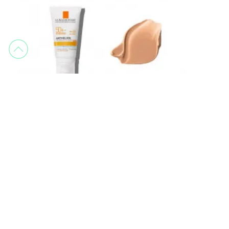
La Roche-Posay
ANTHELIOS PIGMENTATION 50+ CREMA COLOR 50ml
Protection faciale
26,05 €