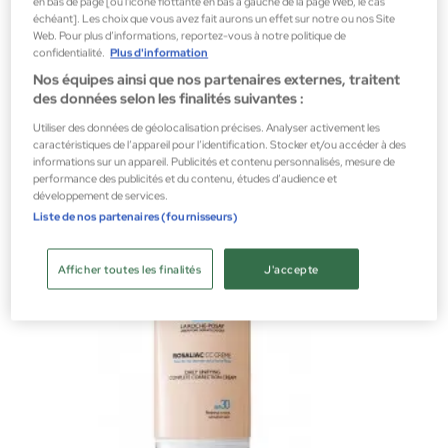
en bas de page [ou l'icône flottante en bas à gauche de la page Web, le cas
échéant]. Les choix que vous avez fait aurons un effet sur notre ou nos Site
Web. Pour plus d’informations, reportez-vous à notre politique de
confidentialité.
Plus d'information
Nos équipes ainsi que nos partenaires externes, traitent
La Roche-Posay
des données selon les finalités suivantes :
ROSALIAC UV RICA 40 ml
Utiliser des données de géolocalisation précises. Analyser activement les
Cosmétique faciale Parapharmacie
caractéristiques de l’appareil pour l’identification. Stocker et/ou accéder à des
informations sur un appareil. Publicités et contenu personnalisés, mesure de
24,90 €
performance des publicités et du contenu, études d’audience et
développement de services.
Liste de nos partenaires (fournisseurs)
Afficher toutes les finalités
J'accepte