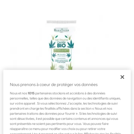
Nous prenons à coeur de protéger vos données
Nous et nos
1015
partenaires stockons et accédons à des données
personnelles, telles que des données de navigation ou des identifiants uniques,
sur votre appareil . Si vous sélectionnez J'accepte, les technologies de suivi
prendront en charge les finalités affichées dans la section « Nous et nos
Beauterra
partenaires traitons des données pour fournir ». Si les technologies de suivi
sont désactivées, il est possible que certains contenus et annonces qui vous
GEL DOUCHE BIO 75 ML
sont présentés ne soient pas pertinents pour vous. Vous pouvez faire
Cosmétique faciale Parapharmacie
réapparaître ce menu pour modifier vos choix ou pour retirer votre
consentement à tout moment en cliquant sur le lien Afficher toutes les finalités