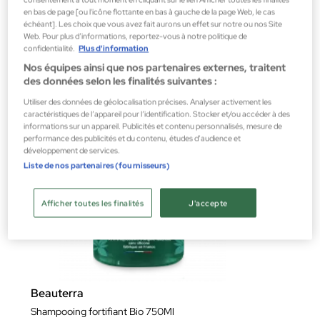
2,00 €
en bas de page [ou l'icône flottante en bas à gauche de la page Web, le cas
échéant]. Les choix que vous avez fait aurons un effet sur notre ou nos Site
Web. Pour plus d’informations, reportez-vous à notre politique de
confidentialité.
Plus d'information
Nos équipes ainsi que nos partenaires externes, traitent
des données selon les finalités suivantes :
Utiliser des données de géolocalisation précises. Analyser activement les
caractéristiques de l’appareil pour l’identification. Stocker et/ou accéder à des
informations sur un appareil. Publicités et contenu personnalisés, mesure de
performance des publicités et du contenu, études d’audience et
développement de services.
Liste de nos partenaires (fournisseurs)
Afficher toutes les finalités
J'accepte
Beauterra
Shampooing fortifiant Bio 750Ml