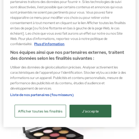
partenaires traitons des données pour fournir ». Si les technologies de suivi
sont désactivées, il est possible que certains contenus et annonces qui vous
sont présentés ne soient pas pertinents pour vous. Vous pouvez faire
réapparaître ce menu pour modifier vos choix ou pour retirer votre
Magic Studio
consentement à tout moment en cliquant sur le lien Afficher toutes les finalités
en bas de page [ou l'icône flottante en bas à gauche de la page Web, le cas
MAGIC STUDIO DOUBLE EYELINER
échéant]. Les choix que vous avez fait aurons un effet sur notre ou nos Site
Eyeliner
Web. Pour plus d’informations, reportez-vous à notre politique de
confidentialité.
Plus d'information
3,19 €
Nos équipes ainsi que nos partenaires externes, traitent
des données selon les finalités suivantes :
Utiliser des données de géolocalisation précises. Analyser activement les
caractéristiques de l’appareil pour l’identification. Stocker et/ou accéder à des
informations sur un appareil. Publicités et contenu personnalisés, mesure de
performance des publicités et du contenu, études d’audience et
développement de services.
Liste de nos partenaires (fournisseurs)
Afficher toutes les finalités
J'accepte