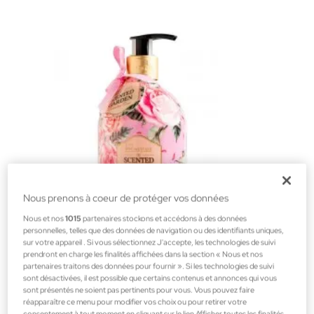
Nous prenons à coeur de protéger vos données
Nous et nos
1015
partenaires stockons et accédons à des données
personnelles, telles que des données de navigation ou des identifiants uniques,
sur votre appareil . Si vous sélectionnez J'accepte, les technologies de suivi
prendront en charge les finalités affichées dans la section « Nous et nos
Idc Institute
partenaires traitons des données pour fournir ». Si les technologies de suivi
sont désactivées, il est possible que certains contenus et annonces qui vous
Country Rose Hand Wash 500ml
sont présentés ne soient pas pertinents pour vous. Vous pouvez faire
Savon pour les mains
réapparaître ce menu pour modifier vos choix ou pour retirer votre
consentement à tout moment en cliquant sur le lien Afficher toutes les finalités