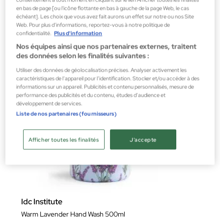
3,88 €
en bas de page [ou l'icône flottante en bas à gauche de la page Web, le cas
échéant]. Les choix que vous avez fait aurons un effet sur notre ou nos Site
Web. Pour plus d’informations, reportez-vous à notre politique de
confidentialité.
Plus d'information
Nos équipes ainsi que nos partenaires externes, traitent
des données selon les finalités suivantes :
Utiliser des données de géolocalisation précises. Analyser activement les
caractéristiques de l’appareil pour l’identification. Stocker et/ou accéder à des
informations sur un appareil. Publicités et contenu personnalisés, mesure de
performance des publicités et du contenu, études d’audience et
développement de services.
Liste de nos partenaires (fournisseurs)
Afficher toutes les finalités
J'accepte
Idc Institute
Warm Lavender Hand Wash 500ml