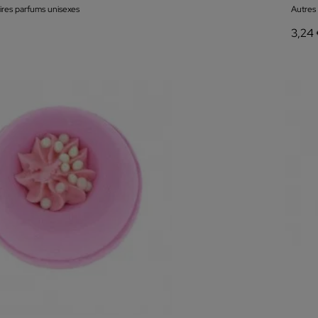
ires parfums unisexes
Autres
3,24