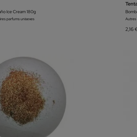
Tent
ño Ice Cream 180g
Bomba
ires parfums unisexes
Autres
2,16 