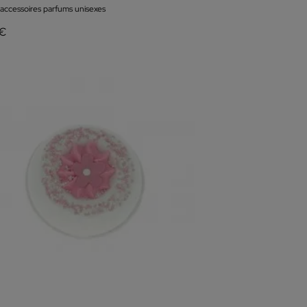
 accessoires parfums unisexes
 €