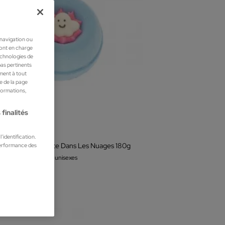
 navigation ou
ront en charge
technologies de
pas pertinents
ment à tout
he de la page
nformations,
finalités
ation
’identification.
performance des
 de Baño La Petite Dans Les Nuages 180g
 accessoires parfums unisexes
€