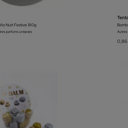
Tent
o Nuit Festive 180g
Bomba
ires parfums unisexes
Autres
0,86