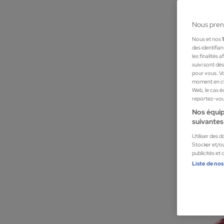
Nous pren
Nous et nos
des identifia
les finalités
suivi sont dé
pour vous. Vo
moment en cli
Web, le cas é
reportez-vous
Nos équip
suivantes 
Tentation
Utiliser des 
Bain moussan
Stocker et/ou
publicités et
Gels unisexes
Liste de nos
3,99 €