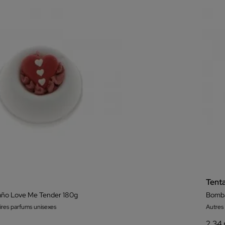
Tent
ño Love Me Tender 180g
Bomba
ires parfums unisexes
Autres
2,34