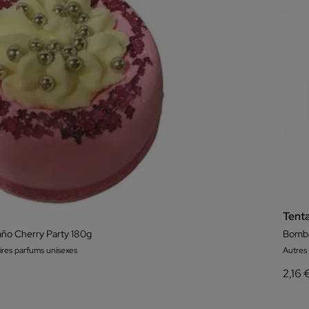
Tent
ño Cherry Party 180g
Bomba
ires parfums unisexes
Autres
2,16 