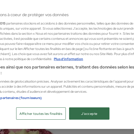
ons à coeur de protéger vos données
1015
partenaires stockons et accédons à des données personnelles, telles que des données de
nts uniques, sur votre appareil . Si vous sélectionnez J'accepte, les technologies de suivi prend
 affichées dans la section « Nous et nos partenaires traitons des données pour fournir ». Si les 
sactivées, il est possible que certains contenus et annonces qui vous sont présentés ne soient 
us pouvez faire réapparaître ce menu pour modifier vos choix ou pour retirer votre consente
quant sur le lien Afficher toutes les finalités en bas de page [ou l'icône flottante en bas à gauc
chéant]. Les choix que vous avez fait aurons un effet sur notre ou nos Site Web. Pour plus d’i
 à notre politique de confidentialité.
Plus d'information
es ainsi que nos partenaires externes, traitent des données selon les 
:
Tent
données de géolocalisation précises. Analyser activement les caractéristiques de l’appareil pour l
t ANELLI 350ml rouge paillet
 accéder à des informations sur un appareil. Publicités et contenu personnalisés, mesure de 
Bomba
 du contenu, études d’audience et développement de services.
Autres
 partenaires (fournisseurs)
2,16 
Afficher toutes les finalités
J'accepte