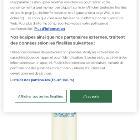
réapparaître ce menu pour modifier vos choix ou pour retirer votre
consentement à tout moment en cliquant sur le lien Afficher toutes les finalités
en bas de page [ou l'icône flottante en bas à gauche de la page Web, le cas
échéant]. Les choix que vous avez fait aurons un effet sur notre ou nos Site
Web. Pour plus d’informations, reportez-vous à notre politique de
Nescens
confidentialité.
Plus d'information
BIPHASIC MAKEUP REMOVER - EYES AND LIPS
Nos équipes ainsi que nos partenaires externes, traitent
des données selon les finalités suivantes :
Démaquillant pour les yeux
Utiliser des données de géolocalisation précises. Analyser activement les
70,00 €
caractéristiques de l’appareil pour l’identification. Stocker et/ou accéder à des
informations sur un appareil. Publicités et contenu personnalisés, mesure de
performance des publicités et du contenu, études d’audience et
développement de services.
Liste de nos partenaires (fournisseurs)
Afficher toutes les finalités
J'accepte