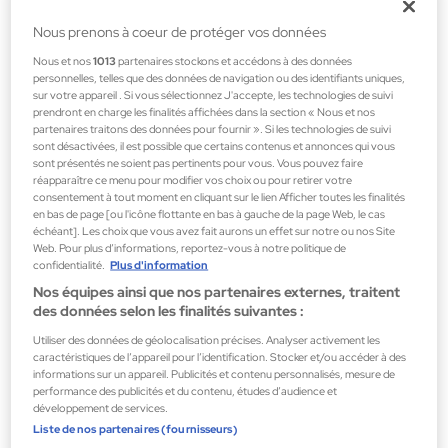
Nous prenons à coeur de protéger vos données
Binomial
Nous et nos
1013
partenaires stockons et accédons à des données
Crystal Clear + Refill
personnelles, telles que des données de navigation ou des identifiants uniques,
Cosmétiques nettoyants pour le visage
sur votre appareil . Si vous sélectionnez J'accepte, les technologies de suivi
prendront en charge les finalités affichées dans la section « Nous et nos
14,00 €
partenaires traitons des données pour fournir ». Si les technologies de suivi
sont désactivées, il est possible que certains contenus et annonces qui vous
sont présentés ne soient pas pertinents pour vous. Vous pouvez faire
réapparaître ce menu pour modifier vos choix ou pour retirer votre
consentement à tout moment en cliquant sur le lien Afficher toutes les finalités
en bas de page [ou l'icône flottante en bas à gauche de la page Web, le cas
échéant]. Les choix que vous avez fait aurons un effet sur notre ou nos Site
Web. Pour plus d’informations, reportez-vous à notre politique de
confidentialité.
Plus d'information
Nos équipes ainsi que nos partenaires externes, traitent
des données selon les finalités suivantes :
Utiliser des données de géolocalisation précises. Analyser activement les
caractéristiques de l’appareil pour l’identification. Stocker et/ou accéder à des
informations sur un appareil. Publicités et contenu personnalisés, mesure de
performance des publicités et du contenu, études d’audience et
développement de services.
Liste de nos partenaires (fournisseurs)