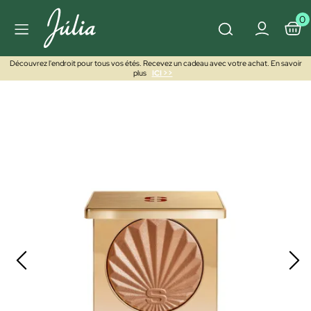
0
Découvrez l'endroit pour tous vos étés. Recevez un cadeau avec votre achat. En savoir
plus
ICI >>